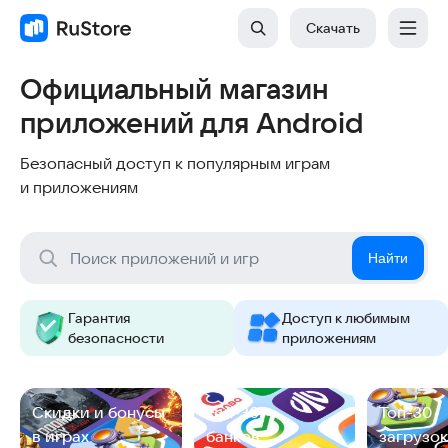
Скачать
Официальный магазин
приложений для Android
Безопасный доступ к популярным играм
и приложениям
Найти
Гарантия
Доступ к любимым
безопасности
приложениям
Cкидки и бонусы
Топ-30
Топ-30
в играх
банков
загрузок