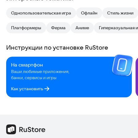
Однопользовательская игра
Офлайн
Стиль жизни
Платформеры
Ферма
Аниме
Гиперказуальная 
Инструкции по установке RuStore
На смартфон
Ваши любимые приложения,
банки, сервисы и игры
Как установить