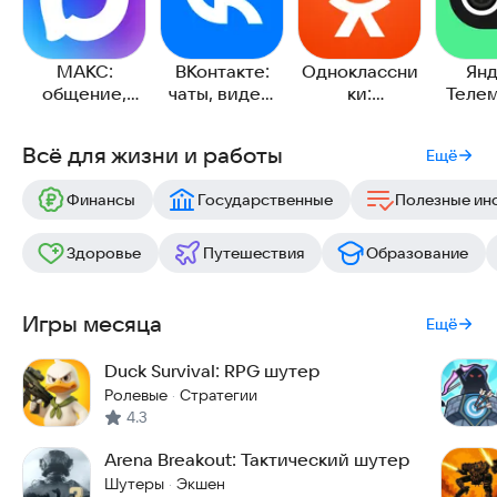
МАКС:
ВКонтакте:
Одноклассни
Янд
общение,
чаты, видео,
ки:
Телем
звонки,
музыка
социальная
чаты и
сервисы
сеть
Всё для жизни и работы
Ещё
Финансы
Государственные
Полезные ин
Здоровье
Путешествия
Образование
Игры месяца
Ещё
Duck Survival: RPG шутер
Ролевые
Стратегии
·
4.3
Arena Breakout: Тактический шутер
Шутеры
Экшен
·