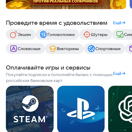
Проведите время с удовольствием
Ещё
Экшен
Головоломки
Шутеры
Сим
Словесные
Викторины
Спортивные
Оплачивайте игры и сервисы
Ещё
Покупайте подписки и пополняйте баланс с помощью
российских банковских карт