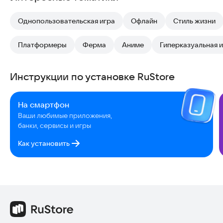
Однопользовательская игра
Офлайн
Стиль жизни
Платформеры
Ферма
Аниме
Гиперказуальная 
Инструкции по установке RuStore
На смартфон
Ваши любимые приложения,
банки, сервисы и игры
Как установить