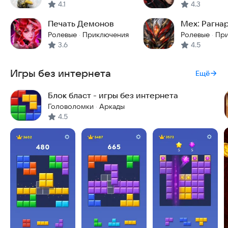
4.1
4.3
Печать Демонов
Мех: Рагна
Ролевые
Приключения
Ролевые
При
·
·
3.6
4.5
Игры без интернета
Ещё
Блок бласт - игры без интернета
Головоломки
Аркады
·
4.5