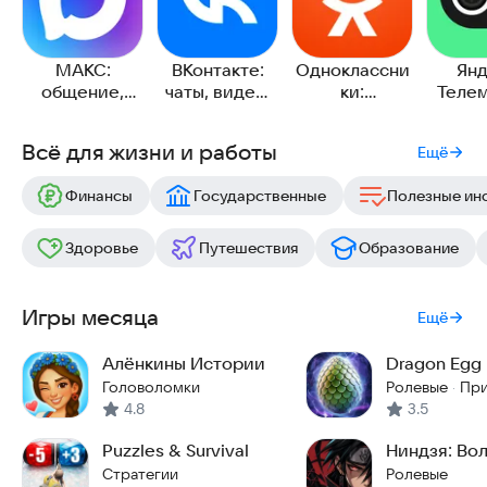
МАКС:
ВКонтакте:
Одноклассни
Янд
общение,
чаты, видео,
ки:
Телем
звонки,
музыка
социальная
чаты и
сервисы
сеть
Всё для жизни и работы
Ещё
Финансы
Государственные
Полезные ин
Здоровье
Путешествия
Образование
Игры месяца
Ещё
Алёнкины Истории
Dragon Egg
Головоломки
Ролевые
При
·
4.8
3.5
Puzzles & Survival
Ниндзя: Во
Стратегии
Ролевые