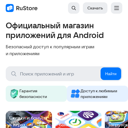
Скачать
Официальный магазин
приложений для Android
Безопасный доступ к популярным играм
и приложениям
Найти
Гарантия
Доступ к любимым
безопасности
приложениям
Cкидки и бонусы
Топ-30
Топ-30
в играх
банков
загрузок