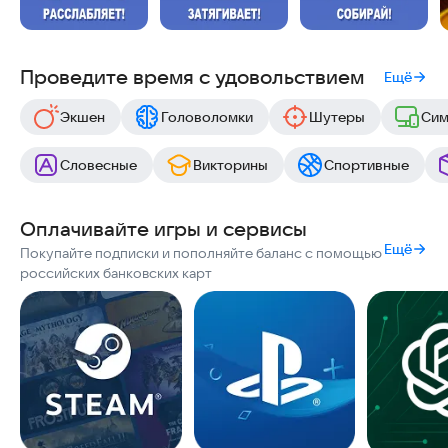
Проведите время с удовольствием
Ещё
Экшен
Головоломки
Шутеры
Сим
Словесные
Викторины
Спортивные
Оплачивайте игры и сервисы
Ещё
Покупайте подписки и пополняйте баланс с помощью
российских банковских карт