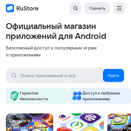
Скачать
Официальный магазин
приложений для Android
Безопасный доступ к популярным играм
и приложениям
Найти
Гарантия
Доступ к любимым
безопасности
приложениям
Cкидки и бонусы
Топ-30
Топ-30
в играх
банков
загрузок