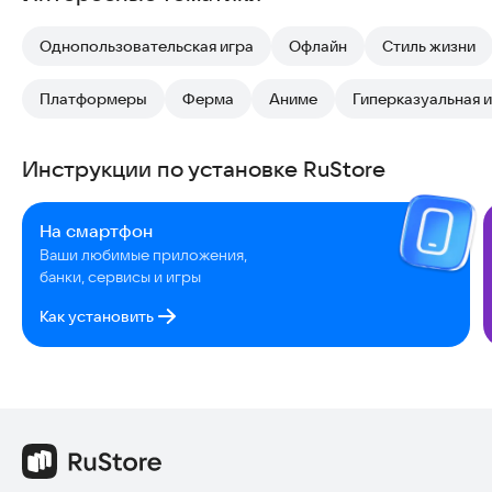
Однопользовательская игра
Офлайн
Стиль жизни
Платформеры
Ферма
Аниме
Гиперказуальная 
Инструкции по установке RuStore
На смартфон
Ваши любимые приложения,
банки, сервисы и игры
Как установить