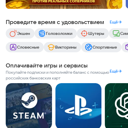
Проведите время с удовольствием
Ещё
Экшен
Головоломки
Шутеры
Сим
Словесные
Викторины
Спортивные
Оплачивайте игры и сервисы
Ещё
Покупайте подписки и пополняйте баланс с помощью
российских банковских карт