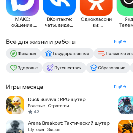
МАКС:
ВКонтакте:
Одноклассни
Янд
общение,
чаты, видео,
ки:
Телем
звонки,
музыка
социальная
чаты и
сервисы
сеть
Всё для жизни и работы
Ещё
Финансы
Государственные
Полезные ин
Здоровье
Путешествия
Образование
Игры месяца
Ещё
Duck Survival: RPG шутер
Ролевые
Стратегии
·
4.3
Arena Breakout: Тактический шутер
Шутеры
Экшен
·