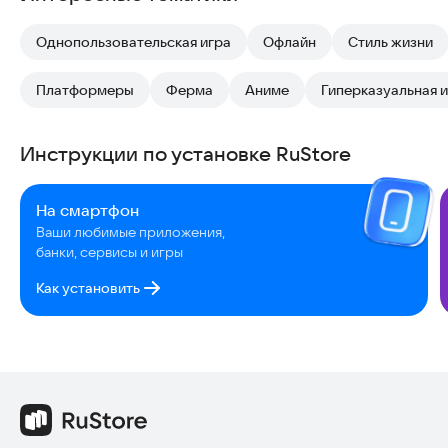
Однопользовательская игра
Офлайн
Стиль жизни
Платформеры
Ферма
Аниме
Гиперказуальная 
Инструкции по установке RuStore
На смартфон
Ваши любимые приложения,
банки, сервисы и игры
Как установить