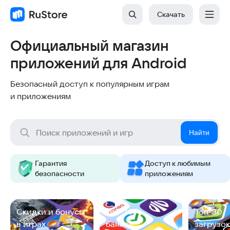
Скачать
Официальный магазин
приложений для Android
Безопасный доступ к популярным играм
и приложениям
Найти
Гарантия
Доступ к любимым
безопасности
приложениям
Cкидки и бонусы
Топ-30
Топ-30
в играх
банков
загрузок