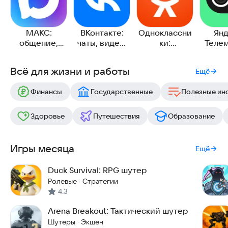
МАКС:
ВКонтакте:
Одноклассни
Янд
общение,
чаты, видео,
ки:
Телем
звонки,
музыка
социальная
чаты и
сервисы
сеть
Всё для жизни и работы
Ещё
Финансы
Государственные
Полезные ин
Здоровье
Путешествия
Образование
Игры месяца
Ещё
Duck Survival: RPG шутер
Ролевые
Стратегии
·
4.3
Arena Breakout: Тактический шутер
Шутеры
Экшен
·