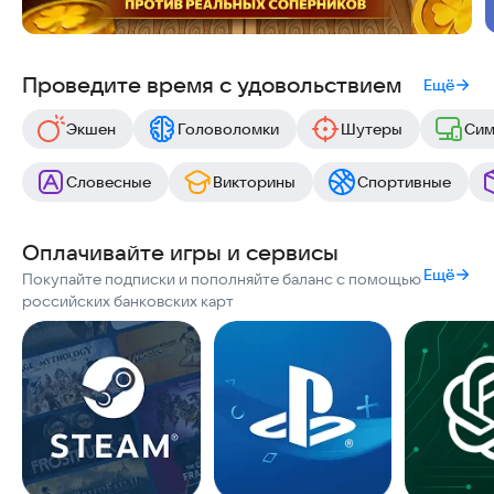
Проведите время с удовольствием
Ещё
Экшен
Головоломки
Шутеры
Сим
Словесные
Викторины
Спортивные
Оплачивайте игры и сервисы
Ещё
Покупайте подписки и пополняйте баланс с помощью
российских банковских карт