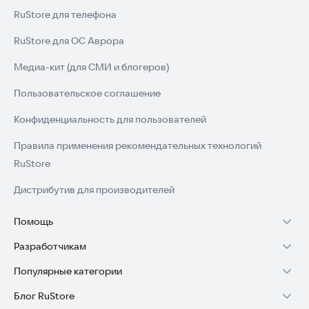
RuStore для телефона
RuStore для ОС Аврора
Медиа-кит (для СМИ и блогеров)
Пользовательское соглашение
Конфиденциальность для пользователей
Правила применения рекомендательных технологий
RuStore
Дистрибутив для производителей
Помощь
Разработчикам
Установка RuStore на TV
Популярные категории
Зарабатывать с RuStore
Установка RuStore на телефон
Блог RuStore
Игры для Android
Стать разработчиком
Установка RuStore в машину