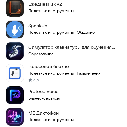
Ежедневник v2
Полезные инструменты
SpeakUp
Полезные инструменты
Общение
·
Симулятор клавиатуры для обучения
игре на пианино
Образование
Голосовой блокнот
Полезные инструменты
Развлечения
·
4,6
ProtocolVoice
Бизнес-сервисы
ME Диктофон
Полезные инструменты