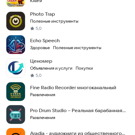
Книги
Photo Trap
Полезные инструменты
5,0
Echo Speech
Здоровье
Полезные инструменты
·
Ценомер
Объявления и услуги
Покупки
·
5,0
Fine Radio Recorder многоканальный
Развлечения
Pro Drum Studio – Реальная барабанная
установка
Развлечения
Aradia - аудиокниги из общественного