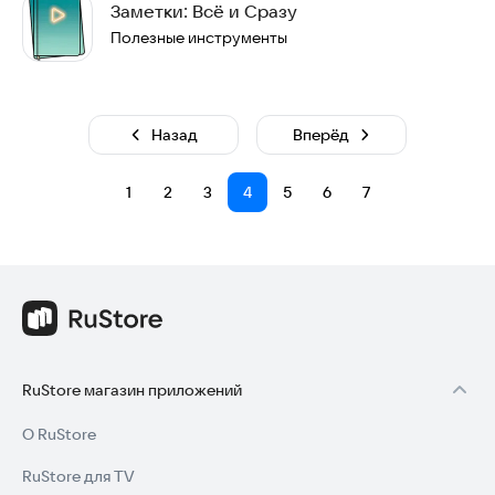
Заметки: Всё и Сразу
Полезные инструменты
Назад
Вперёд
1
2
3
4
5
6
7
RuStore магазин приложений
О RuStore
RuStore для TV