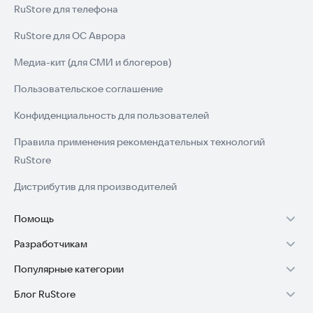
RuStore для телефона
RuStore для ОС Аврора
Медиа-кит (для СМИ и блогеров)
Пользовательское соглашение
Конфиденциальность для пользователей
Правила применения рекомендательных технологий
RuStore
Дистрибутив для производителей
Помощь
Разработчикам
Установка RuStore на TV
Популярные категории
Зарабатывать с RuStore
Установка RuStore на телефон
Блог RuStore
Игры для Android
Стать разработчиком
Установка RuStore в машину