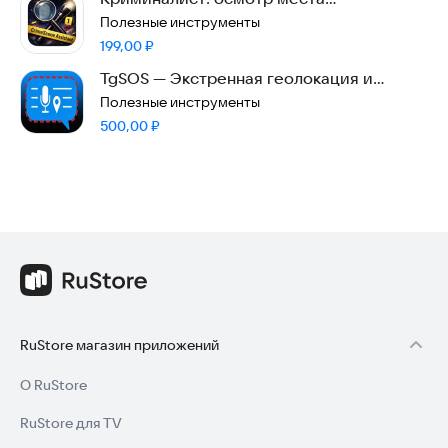
происшествия
Полезные инструменты
Цена:
199,00
₽
TgSOS — Экстренная геолокация и
запись с микрофона
Полезные инструменты
Цена:
500,00
₽
RuStore магазин приложений
О RuStore
RuStore для TV