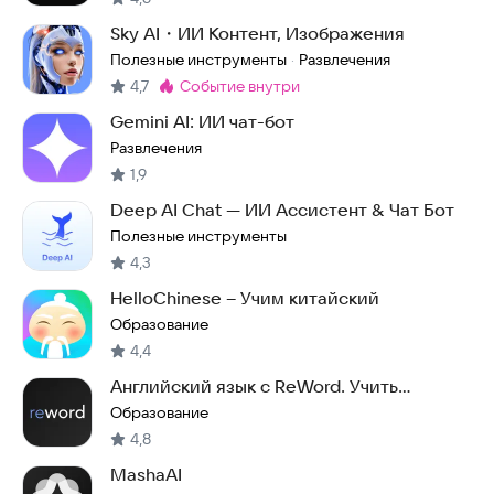
Sky AI・ИИ Контент, Изображения
Полезные инструменты
Развлечения
·
4,7
событие внутри
Метка
:
Gemini AI: ИИ чат-бот
Развлечения
1,9
Deep AI Chat — ИИ Ассистент & Чат Бот
Полезные инструменты
4,3
HelloChinese – Учим китайский
Образование
4,4
Английский язык с ReWord. Учить
английские слова
Образование
4,8
MashaAI