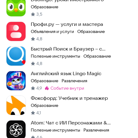
Образование
3,5
Профи.ру — услуги и мастера
Объявления и услуги
Образование
·
4,8
Быстрый Поиск и Браузер – с
бесплатным ИИ
Полезные инструменты
Образование
·
4,8
Английский язык Lingo Magic
Образование
Развлечения
·
4,9
событие внутри
Метка
:
Фоксфорд: Учебник и тренажер
Образование
4,1
Atom: Чат с ИИ Персонажами &
Нейросеть ГПТ 5
Полезные инструменты
Развлечения
·
4,6