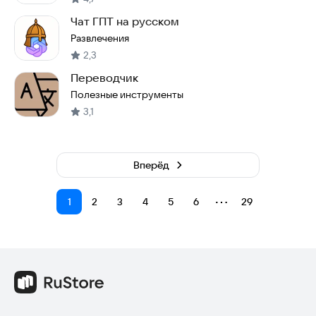
Чат ГПТ на русском
Развлечения
2,3
Переводчик
Полезные инструменты
3,1
Вперёд
⋯
1
2
3
4
5
6
29