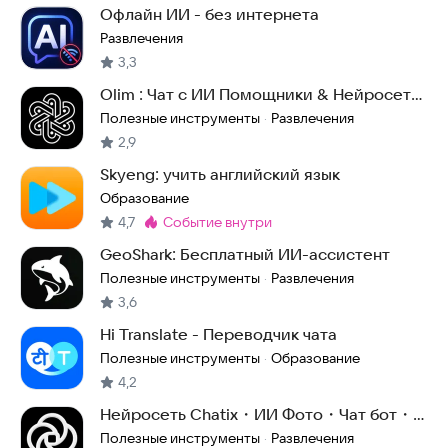
Офлайн ИИ - без интернета
Развлечения
3,3
Olim : Чат с ИИ Помощники & Нейросеть
5.5
Полезные инструменты
Развлечения
·
2,9
Skyeng: учить английский язык
Образование
4,7
событие внутри
Метка
:
GeoShark: Бесплатный ИИ-ассистент
Полезные инструменты
Развлечения
·
3,6
Hi Translate - Переводчик чата
Полезные инструменты
Образование
·
4,2
Нейросеть Chatix・ИИ Фото・Чат бот・
Голосовой чат
Полезные инструменты
Развлечения
·