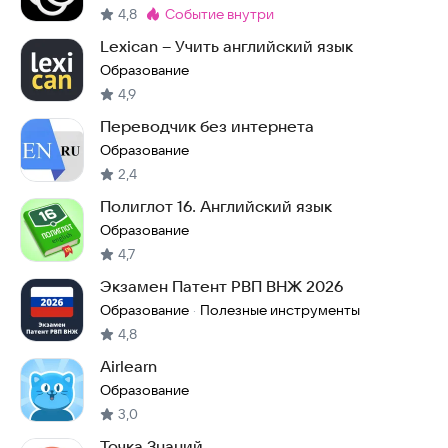
4,8
событие внутри
Метка
:
Lexican – Учить английский язык
Образование
4,9
Переводчик без интернета
Образование
2,4
Полиглот 16. Английский язык
Образование
4,7
Экзамен Патент РВП ВНЖ 2026
Образование
Полезные инструменты
·
4,8
Airlearn
Образование
3,0
Точка Знаний