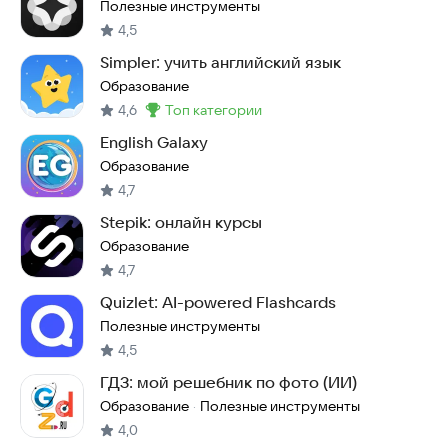
Полезные инструменты
4,5
Simpler: учить английский язык
Образование
4,6
топ категории
Метка
:
English Galaxy
Образование
4,7
Stepik: онлайн курсы
Образование
4,7
Quizlet: AI-powered Flashcards
Полезные инструменты
4,5
ГДЗ: мой решебник по фото (ИИ)
Образование
Полезные инструменты
·
4,0