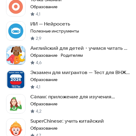
Образование
4,1
ИИ — Нейросеть
Полезные инструменты
2,9
Английский для детей・учимся читать и
учим буквы
Образование
Родителям
·
4,6
Экзамен для мигрантов — Тест для ВНЖ,
РВП, Патент
Образование
4,1
Сәлам: приложение для изучения
татарского языка
Образование
4,2
SuperChinese: учить китайский
Образование
4,7