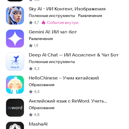
Sky AI・ИИ Контент, Изображения
Полезные инструменты
Развлечения
·
4,7
событие внутри
Метка
:
Gemini AI: ИИ чат-бот
Развлечения
1,9
Deep AI Chat — ИИ Ассистент & Чат Бот
Полезные инструменты
4,3
HelloChinese – Учим китайский
Образование
4,4
Английский язык с ReWord. Учить
английские слова
Образование
4,8
MashaAI