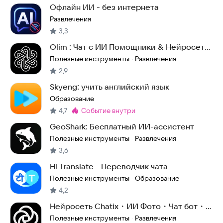
Офлайн ИИ - без интернета
Развлечения
3,3
Olim : Чат с ИИ Помощники & Нейросеть
5.5
Полезные инструменты
Развлечения
·
2,9
Skyeng: учить английский язык
Образование
4,7
событие внутри
Метка
:
GeoShark: Бесплатный ИИ-ассистент
Полезные инструменты
Развлечения
·
3,6
Hi Translate - Переводчик чата
Полезные инструменты
Образование
·
4,2
Нейросеть Chatix・ИИ Фото・Чат бот・
Голосовой чат
Полезные инструменты
Развлечения
·