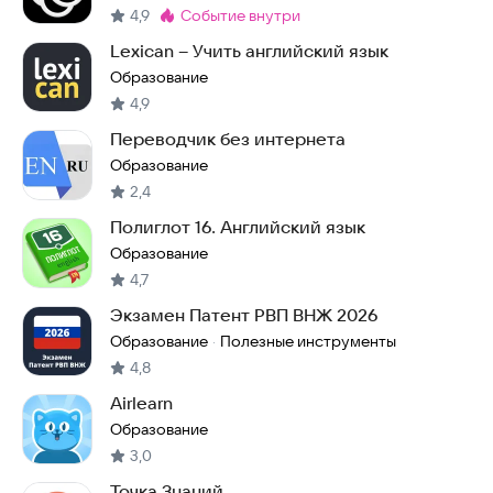
4,9
событие внутри
Метка
:
Lexican – Учить английский язык
Образование
4,9
Переводчик без интернета
Образование
2,4
Полиглот 16. Английский язык
Образование
4,7
Экзамен Патент РВП ВНЖ 2026
Образование
Полезные инструменты
·
4,8
Airlearn
Образование
3,0
Точка Знаний