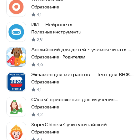
Образование
4,1
ИИ — Нейросеть
Полезные инструменты
2,9
Английский для детей・учимся читать и
учим буквы
Образование
Родителям
·
4,6
Экзамен для мигрантов — Тест для ВНЖ,
РВП, Патент
Образование
4,1
Сәлам: приложение для изучения
татарского языка
Образование
4,2
SuperChinese: учить китайский
Образование
4,7