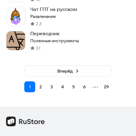
Чат ГПТ на русском
Развлечения
2,3
Переводчик
Полезные инструменты
3,1
Вперёд
⋯
1
2
3
4
5
6
29