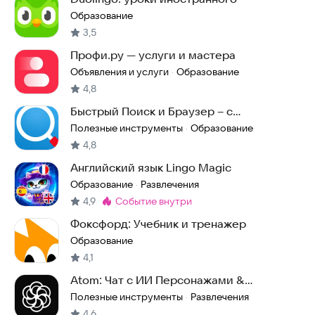
Образование
3,5
Профи.ру — услуги и мастера
Объявления и услуги
Образование
·
4,8
Быстрый Поиск и Браузер – с
бесплатным ИИ
Полезные инструменты
Образование
·
4,8
Английский язык Lingo Magic
Образование
Развлечения
·
4,9
событие внутри
Метка
:
Фоксфорд: Учебник и тренажер
Образование
4,1
Atom: Чат с ИИ Персонажами &
Нейросеть ГПТ 5
Полезные инструменты
Развлечения
·
4,6