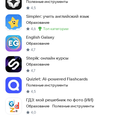
Полезные инструменты
4,5
Simpler: учить английский язык
Образование
4,6
топ категории
Метка
:
English Galaxy
Образование
4,7
Stepik: онлайн курсы
Образование
4,7
Quizlet: AI-powered Flashcards
Полезные инструменты
4,5
ГДЗ: мой решебник по фото (ИИ)
Образование
Полезные инструменты
·
4,0