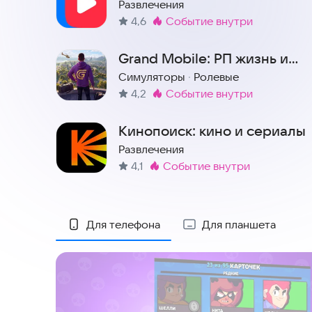
ТВ, мультфильмы и клипы
Развлечения
4,6
событие внутри
Метка
:
Grand Mobile: РП жизнь и
гонки онлайн
Симуляторы
·
Ролевые
4,2
событие внутри
Метка
:
Кинопоиск: кино и сериалы
Развлечения
4,1
событие внутри
Метка
:
Скриншоты
Для телефона
Для планшета