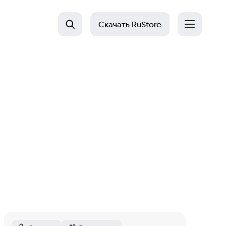
Скачать
RuStore
Last Day on Earth: Survival