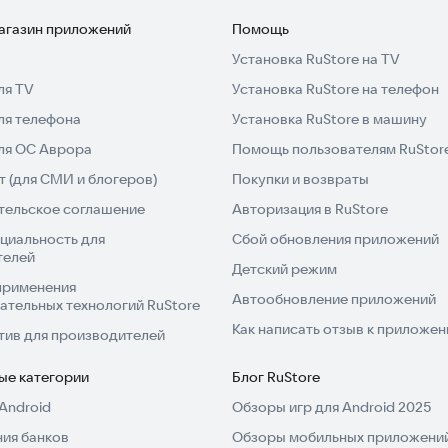
магазин приложений
Помощь
Установка RuStore на TV
ля TV
Установка RuStore на телефон
ля телефона
Установка RuStore в машину
для ОС Аврора
Помощь пользователям RuStor
 (для СМИ и блогеров)
Покупки и возвраты
тельское соглашение
Авторизация в RuStore
циальность для
Сбой обновления приложений
телей
Детский режим
применения
Автообновление приложений
ательных технологий RuStore
Как написать отзыв к приложе
тив для производителей
ые категории
Блог RuStore
Android
Обзоры игр для Android 2025
ия банков
Обзоры мобильных приложений