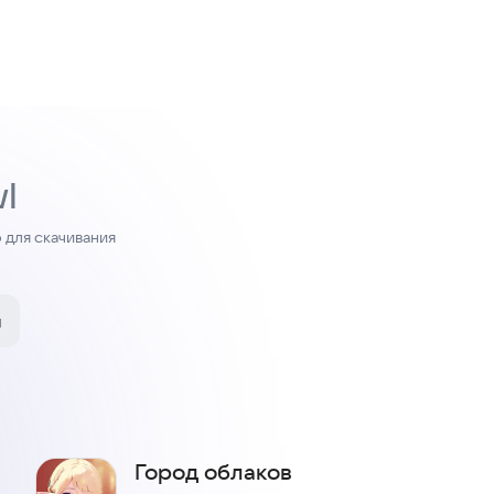
l
для скачивания
и
Город облаков