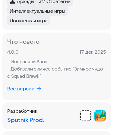
Аркады
Стратегии
Экшен
Категория
:
Категория
:
4,5
выбор редакции
Интеллектуальные игры
Метка
:
Тег
:
Логическая игра
Тег
:
Quest of Valor: Судьба
Ролевые
·
Приключения
3,6
Что нового
Версия:
Дата:
4.0.0
17 дек 2025
Яндекс Go: Такси, Еда,
- Исправили баги
Маркет, Самокаты,
Транспорт и навигация
·
Путешествия
- Добавили зимнее событие "Зимнее чудо
4,5
топ категории
Доставка
Метка
:
с Squad Brawl!"
Все версии
Разработчик
Sputnik Prod.