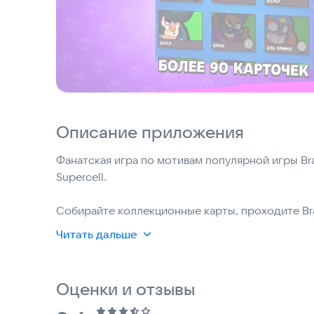
Описание приложения
Фанатская игра по мотивам популярной игры Braw
Supercell.
Собирайте коллекционные карты, проходите Bra
наслаждайтесь событиями сообщества.
Читать дальше
Что вас ждет:
Оценки и отзывы
• Богатая коллекция: Открывайте эксклюзивны
• Награды без остановки: Ежедневные подарки,