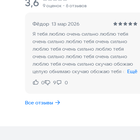
Рейтинг:
3,6
9 оценок
・6 отзывов
ценными призами.
• Эксклюзивные события: Станьте суши-мастер
«Звездопаде»! А еще вас ждут особые празднич
Фёдор
13 мар 2026
• Выгодный прогресс: Зарабатывайте кристаллы,
Я тебя люблю очень сильно люблю тебя
прокачки и улучшений.
очень сильно люблю тебя очень сильно
люблю тебя очень сильно люблю тебя
Внутриигровой магазин для покупок улучшений, 
очень сильно люблю тебя очень сильно
внутриигровую валюту и он не имеет отношения 
люблю тебя очень сильно скучаю обожаю
целую обнимаю скучаю обожаю тебя очень
Ещё
Коллекционные карты можно получать с помощь
сильно люблю тебя очень сильно скучаю
временных событий
0
9
0
Нравится:
Не нравится:
обожаю тебя моя любимая учительница
любимая ❤️ моя любимая девочка любимая
Этот контент не является аффилированным, одо
моя девочка любимая моя девочка моя
Все отзывы
несёт за него ответственность.
любимая девочка моя любимая моя
любимая самая лучшая самая лучшая самая
Следите за обновлениями! Дальше — Больше!
лучшая самая лучшая самая лучшая самая
лучшая самая лучш