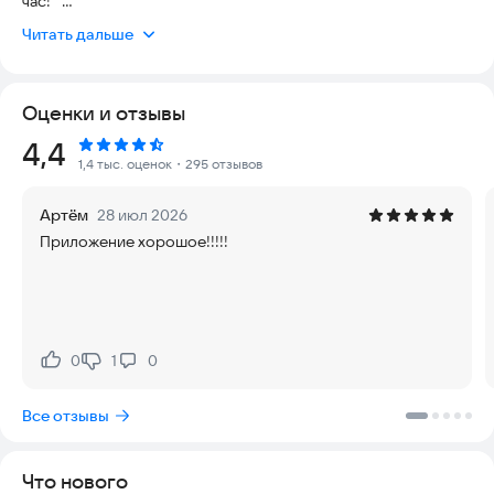
час!""
Читать дальше
Установите приложение родителя “Kids360” себе на
телефон, а приложение “Alli 360” на телефон ребенка
Оценки и отзывы
Сервис предоставляет Вам следующие возможности:
Рейтинг:
4,4
Лимит времени - установите ограничение времени для
1,4 тыс. оценок
・295 отзывов
ребенка для конкретных приложений и игр.
График - установите расписания для учебы в школе и
Артём
28 июл 2026
полноценного отдыха вечером, в указанное время игры,
Приложение хорошое!!!!!
приложения соц. сетей и развлекательные приложение не
будут доступны.
Список приложений - выберите приложения, которые
хотите ограничить или заблокировать совсем.
Потраченное время - смотрите сколько Ваш ребенок
проводит за экраном смартфона и выявите приложения,
0
1
0
Нравится:
Не нравится:
которые занимают вашего ребенка больше всего.
Будьте на связи всегда - приложения для звонков,
Все отзывы
сообщений, такси и прочих, не относящихся к развлечениям
будут доступны всегда и вы не потеряете связь с ребенком.
Что нового
Приложение разработано для безопасности семьи и