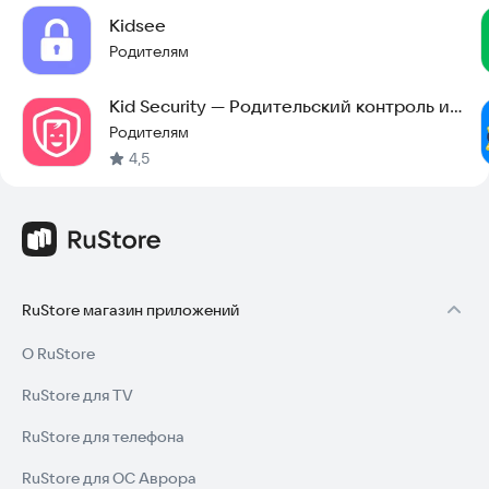
Kidsee
Родителям
Kid Security — Родительский контроль и
геолокация
Родителям
4,5
RuStore магазин приложений
О RuStore
RuStore для TV
RuStore для телефона
RuStore для ОС Аврора