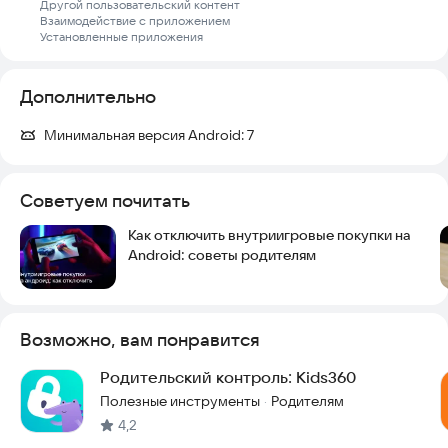
при наступлении правил ограничения времени
Другой пользовательский контент
Взаимодействие с приложением
2. специальные возможности - для ограничения времени
Установленные приложения
ребенка у экрана смартфона
3. доступ к данным об использовании - для сбора статистики
о времени работы приложений
Дополнительно
4. автозапуск - для постоянной работы трекера приложений
на устройстве ребенка
Минимальная версия Android:
7
5. администратор устройства - для защиты от
несанкционированного удаления"
Советуем почитать
Как отключить внутриигровые покупки на
Android: советы родителям
Возможно, вам понравится
Родительский контроль: Kids360
Полезные инструменты
Родителям
·
4,2