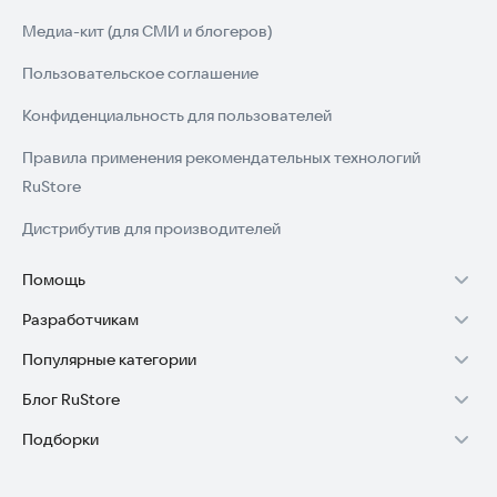
Медиа-кит (для СМИ и блогеров)
Пользовательское соглашение
Конфиденциальность для пользователей
Правила применения рекомендательных технологий
RuStore
Дистрибутив для производителей
Помощь
Разработчикам
Установка RuStore на TV
Популярные категории
Зарабатывать с RuStore
Установка RuStore на телефон
Блог RuStore
Игры для Android
Стать разработчиком
Установка RuStore в машину
Подборки
Обзоры игр для Android 2025
Приложения банков
Доступ к RuStore Консоль
Помощь пользователям RuStore
Игровой набор
Обзоры мобильных приложений 2025
Государственные
RuStore SDK (документация)
Покупки и возвраты