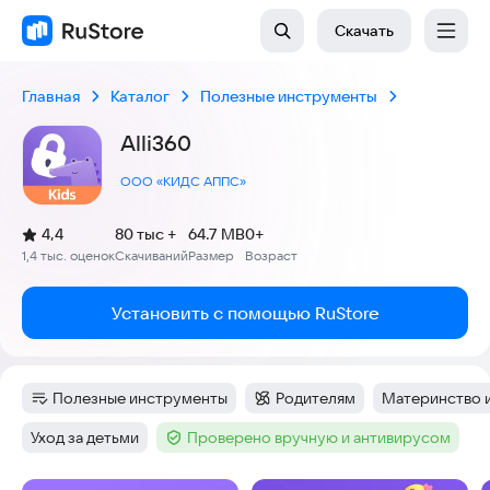
Скачать
Главная
Каталог
Полезные инструменты
Alli360
ООО «КИДС АППС»
(
)
4,4
80 тыс +
64.7 MB
0+
Рейтинг:
1,4 тыс. оценок
Скачиваний
Размер
Возраст
:
:
:
Установить с помощью RuStore
Полезные инструменты
Родителям
Материнство и
Категория
:
Категория
:
Тег
:
Уход за детьми
Проверено вручную и антивирусом
Тег
:
Тег
: