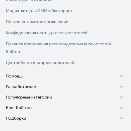
Если у вас возникли технические проблемы, напишите нам:
movetoplayapp@gmail.com
Медиа-кит (для СМИ и блогеров)
Пользовательское соглашение
https://movetoplay.app/privacy_policy
Конфиденциальность для пользователей
Правила применения рекомендательных технологий
RuStore
Дистрибутив для производителей
Помощь
Разработчикам
Установка RuStore на TV
Популярные категории
Зарабатывать с RuStore
Установка RuStore на телефон
Блог RuStore
Игры для Android
Стать разработчиком
Установка RuStore в машину
Подборки
Обзоры игр для Android 2025
Приложения банков
Доступ к RuStore Консоль
Помощь пользователям RuStore
Игровой набор
Обзоры мобильных приложений 2025