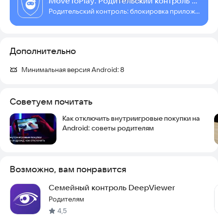
MoveToPlay: Родительский контроль и локатор
✅ блокировка приложений, игр и соцсетей;
Родительский контроль: блокировка приложений, экранное время, семейный локатор
✅ семейный локатор и GPS трекер;
✅ геолокация ребенка на карте;
✅ мотивация к чтению и физической активности;
✅ детский контроль без постоянных конфликтов;
Дополнительно
✅ часть функций доступна бесплатно.
Минимальная версия Android:
8
MoveToPlay подойдет если ищите:
— родительский контроль;
Советуем почитать
— контроль телефона ребенка;
— где мой ребенок;
Как отключить внутриигровые покупки на
— семейный локатор;
Android: советы родителям
— GPS трекер для ребенка;
— блокировку приложений;
— ограничение экранного времени;
— детский контроль для Android.
Возможно, вам понравится
Часто задаваемые вопросы
Семейный контроль DeepViewer
Родителям
Как работает семейный локатор?
4,5
Семейный локатор использует геолокацию телефона