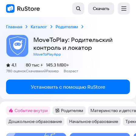
Скачать
Главная
Каталог
Родителям
MoveToPlay: Родительский
контроль и локатор
MoveToPlayApp
(
)
4,1
80 тыс +
145.3 MB
0+
Рейтинг:
780 оценок
Скачиваний
Размер
Возраст
:
:
:
Установить с помощью RuStore
Событие внутри
Родителям
Материнство и детст
Метка
:
Категория
:
Тег
:
Дошкольное образование
Начальное образование
Трек
Тег
:
Тег
:
Тег
: