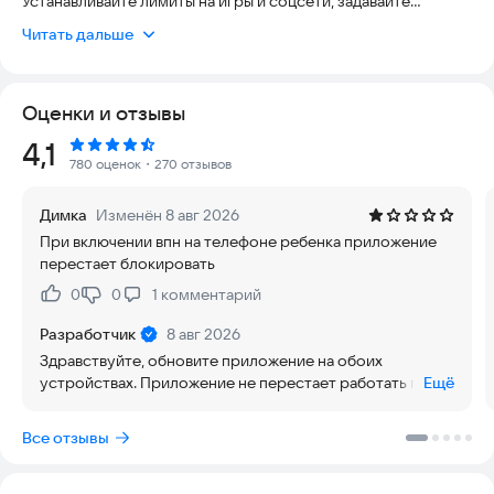
Устанавливайте лимиты на игры и соцсети, задавайте
расписание на учёбу, сон и свободное время, блокируйте
Читать дальше
нежелательные приложения одним нажатием. Следите за
местоположением ребёнка и будьте уверены, что телефон
используется по понятным правилам. Подходит для семей,
Оценки и отзывы
которым важны безопасность, дисциплина и спокойствие
без постоянного контроля вручную.
Рейтинг:
4,1
780 оценок
・270 отзывов
Приложение помогает родителям видеть, где ребенок
находится сейчас, контролировать экранное время,
Димка
Изменён 8 авг 2026
ограничивать приложения и мотивировать детей читать.
При включении впн на телефоне ребенка приложение
перестает блокировать
Ищете родительский контроль для Android? MoveToPlay
объединяет детский контроль, GPS трекер, семейный
0
0
1
комментарий
Нравится:
Не нравится:
локатор, блокировку приложений и задания.
Разработчик
8 авг 2026
MoveToPlay создан для родителей детей 6–13 лет. Это не
Здравствуйте, обновите приложение на обоих
просто запрет телефона, а понятная мотивация: ребенок
устройствах. Приложение не перестает работать при
Ещё
выполняет задания и получает экранное время.
включенном впн, оно может не передавать данные об
использовании от устройства ребенка на устройства
Все отзывы
Что умеет MoveToPlay:
родителя, так как для этого нужно стапильное интернет
соединение. При этом блокировка по времени
✅ Умный родительский контроль за телефоном ребенка
продолжает работать.