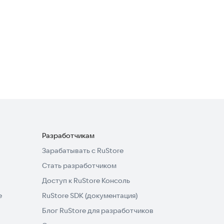
Образование
Время Дела
Полезные инструменты
Разработчикам
Зарабатывать с RuStore
Стать разработчиком
Доступ к RuStore Консоль
e
RuStore SDK (документация)
Блог RuStore для разработчиков