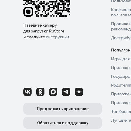
Пользова
Конфиден
пользова
Правила 
Наведите камеру
рекоменд
для загрузки RuStore
и следуйте
инструкции
Дистрибу
Популярн
Игры для 
Приложен
Государс
Родителя
Приложен
Приложен
Предложить приложение
Топ беспл
Лучшие п
Обратиться в поддержку