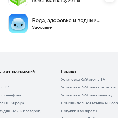
Полезные инструменты
Вода, здоровье и водный
баланс
Здоровье
магазин приложений
Помощь
Установка RuStore на TV
ля TV
Установка RuStore на телефон
ля телефона
Установка RuStore в машину
для ОС Аврора
Помощь пользователям RuStor
 (для СМИ и блогеров)
Покупки и возвраты