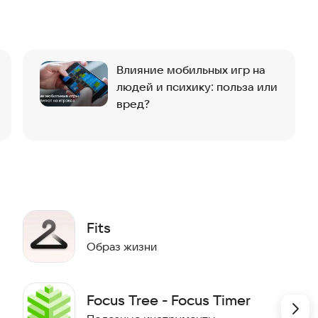
обновлениями на официальных страницах в социальных
раммы.
уть к продуктивности уже сегодня.
Влияние мобильных игр на
людей и психику: польза или
вред?
Fits
Образ жизни
Focus Tree - Focus Timer