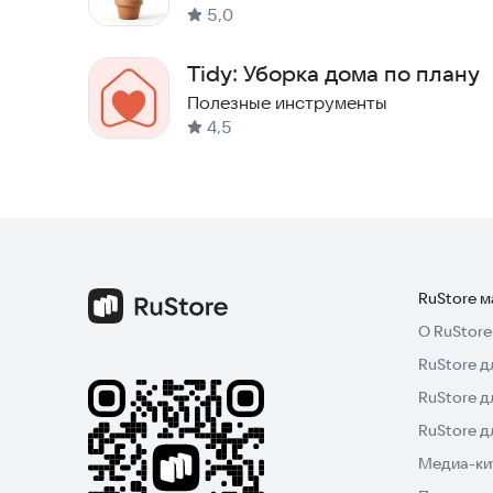
5,0
Tidy: Уборка дома по плану
Полезные инструменты
4,5
RuStore 
О RuStore
RuStore д
RuStore д
RuStore 
Медиа-кит