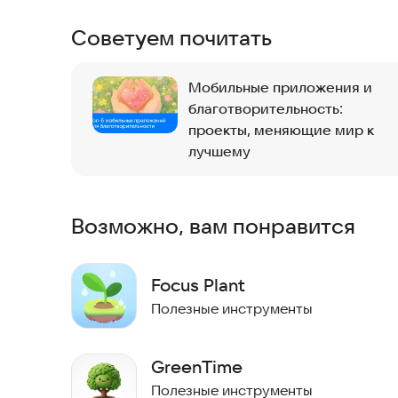
• Будьте в курсе всех нововведений, следя за 
Советуем почитать
сетях или непосредственно в интерфейсе прог
Скачайте Forest прямо сейчас и начните свой п
Мобильные приложения и
благотворительность:
проекты, меняющие мир к
лучшему
Возможно, вам понравится
Focus Plant
Полезные инструменты
GreenTime
Полезные инструменты