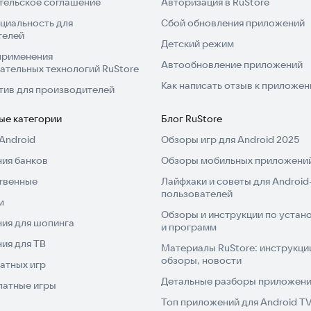
тельское соглашение
Авторизация в RuStore
циальность для
Сбой обновления приложений
телей
Детский режим
применения
Автообновление приложений
ательных технологий RuStore
Как написать отзыв к приложе
тив для производителей
ые категории
Блог RuStore
Android
Обзоры игр для Android 2025
ия банков
Обзоры мобильных приложений
твенные
Лайфхаки и советы для Android
пользователей
м
Обзоры и инструкции по устано
ия для шопинга
и программ
ия для ТВ
Материалы RuStore: инструкци
обзоры, новости
атных игр
Детальные разборы приложений
латные игры
Топ приложений для Android T