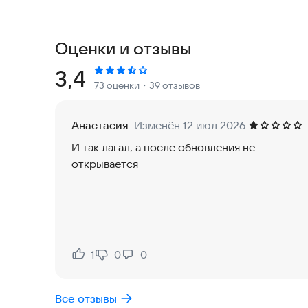
промежуток, превращая продуктивность в увле
• В расширенной версии вы получаете возможн
создавать собственные списки разрешений для
Оценки и отзывы
Преимущества Forest:
Рейтинг:
3,4
73 оценки
・39 отзывов
• Ежедневные достижения мотивируют вас не сб
• Приложение эффективно повышает вашу работ
Анастасия
Изменён 12 июл 2026
привычкой откладывать дела на потом.
И так лагал, а после обновления не
• Доступность на мобильных устройствах Andro
открывается
использования в любом месте. Профессиональ
для опытных пользователей.
Ограничения и обновления:
• Количество реальных деревьев, которые мож
1
0
0
Нравится:
Не нравится:
единицами.
• Чтобы посадить больше деревьев, следите з
Все отзывы
проводятся внутри приложения.