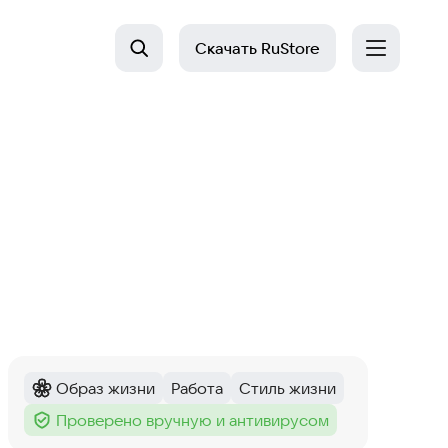
Скачать
RuStore
Образ жизни
Работа
Стиль жизни
Категория
:
Тег
:
Тег
:
Проверено вручную и антивирусом
Тег
: