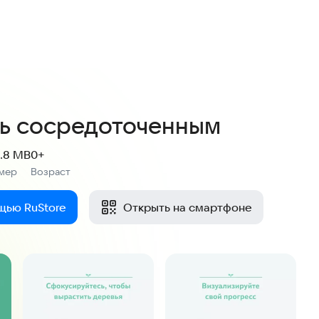
3,4
73 оценки
удь сосредоточенным
8.8 MB
0+
мер
Возраст
:
щью RuStore
Открыть на смартфоне