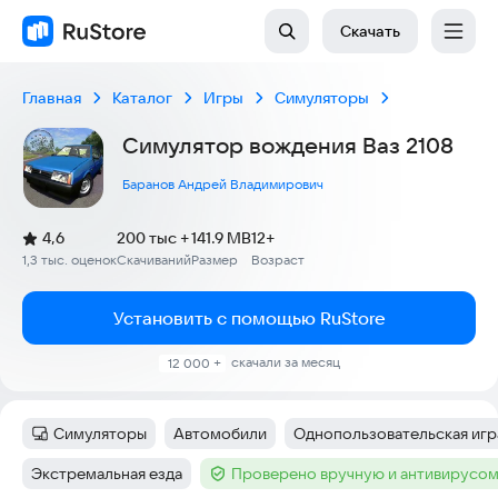
Скачать
Главная
Каталог
Игры
Симуляторы
Симулятор вождения Ваз 2108
Баранов Андрей Владимирович
(
)
4,6
200 тыс +
141.9 MB
12+
Рейтинг:
1,3 тыс. оценок
Скачиваний
Размер
Возраст
:
:
:
Установить с помощью RuStore
скачали за месяц
12 000 +
Симуляторы
Автомобили
Однопользовательская игр
Категория
:
Тег
:
Тег
:
Экстремальная езда
Проверено вручную и антивирусо
Тег
:
Тег
: