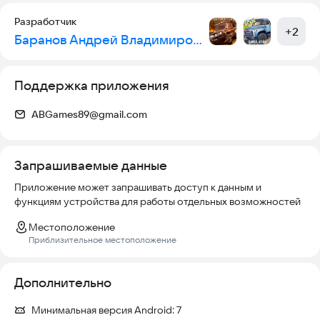
любому! Также для любителей БПАН в игре предусмотрено
Разработчик
отдельная радиостанция!
+
2
Баранов Андрей Владимирович
И многое другое ждет вас! Садитесь за руль легендарной
ВАЗ 2108 прямо сейчас!
Поддержка приложения
🔸🔸🔸 Минимальные системные требования к игре 🔸🔸🔸
ABGames89@gmail.com
✅ ОС: Android 5+
✅ Процессор 2 x 1,6Ghz и лучше
✅ Оперативная память 2 Гб ( ВНИМАНИЕ! На устройствах с
Запрашиваемые данные
меньшим объемом памяти возможны вылеты из игры! )
Приложение может запрашивать доступ к данным и
функциям устройства для работы отдельных возможностей
Местоположение
Приблизительное местоположение
Дополнительно
Минимальная версия Android:
7