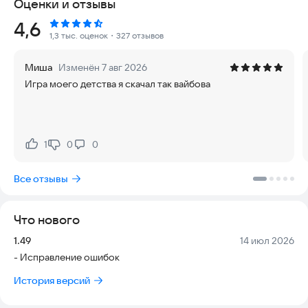
Оценки и отзывы
окунитесь в интригующие события игры в сюжетном
режиме! Игра порадует вас огромным разнообразием
Рейтинг:
4,6
режимов!
1,3 тыс. оценок
・327 отзывов
✅ Насладитесь современной графикой и эффектами! Также
Миша
Изменён 7 авг 2026
благодаря продвинутой физике ваша машина
Игра моего детства я скачал так вайбова
деформируется от ударов и будет чувствовать себя по
разному на песке или асфальте!
✅ Расширенные настройки игры позволяют вам полностью
настроить игру под себя! Будь то вы любитель аркадных
1
0
0
Нравится:
Не нравится:
гонок или реалистичных симуляторов! Также доступна
возможность занизить свою машину!
Все отзывы
✅ Уникальный огромный, живой и разрушаемый мир!
Полиция, Животные и Трафик создают по настоящему
Что нового
ощущение живой атмосферы!
Версия:
Дата:
1.49
14 июл 2026
✅ Благодаря огромному выбору стилей и выбора окраски
- Исправление ошибок
машины вы сможете создать свой неповторимый
уникальный стиль!
История версий
✅ Игровое радио с 6 радиостанциями придется по вкусу