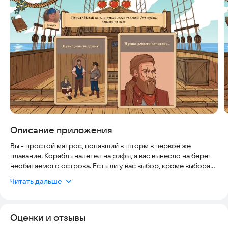
Скриншоты
Описание приложения
Вы - простой матрос, попавший в шторм в первое же
плавание. Корабль налетел на рифы, а вас вынесло на берег
необитаемого острова. Есть ли у вас выбор, кроме выбора
между жизнью и смертью? Это вы узнаете в карточной
Читать дальше
визуальной новелле Choice of Life: Wild Islands!
Покорите джунгли и докажите, что даже в самой отчаянной
Оценки и отзывы
ситуации Вы - хозяин своей судьбы!