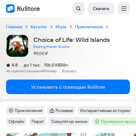
Скачать
Главная
Каталог
Игры
Приключения
Choice of Life: Wild Islands
Blazing Planet Studio
Цена:
99,00
₽
(
)
4,8
до 1 тыс
156.0 MB
16+
Рейтинг:
46 оценок
Скачиваний
Размер
Возраст
:
:
:
Установить с помощью RuStore
Приключения
Ролевые
Интерактивные истории
Категория
:
Категория
:
Тег
:
Офлайн
Пират
Симулятор жизни
Проверено вруч
Тег
:
Тег
:
Тег
:
Тег
: