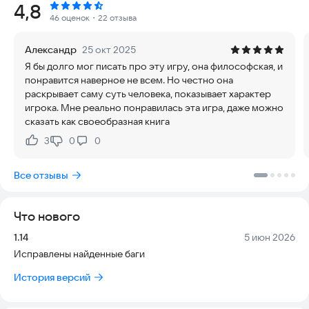
Рейтинг:
4,8
Вам решать - быть тружеником или гедонистом, который
46 оценок
・22 отзыва
возьмёт у природы всё самое лучшее. В одиночестве
строить цивилизацию посреди диких лесов или веселиться,
Александр
25 окт 2025
глядя смерти в лицо?
Я бы долго мог писать про эту игру, она философская, и
Вам решать - как исследовать остров. Беречь свои запасы
понравится наверное не всем. Но честно она
или тратить их не глядя. Победить зверей в кровавой схватке
раскрывает саму суть человека, показывает характер
или приручить их для совместного существования?
игрока. Мне реально понравилась эта игра, даже можно
Вам решать - покинуть этот остров или сделать его своим
сказать как своеобразная книга
новым домом?
3
0
0
Нравится:
Не нравится:
Но будьте осторожны - каждый ваш выбор может стоить
жизни, и не только вам…
Все отзывы
Ключевые особенности:
- Нелинейный сюжет, где каждый выбор может иметь
Что нового
непредсказуемые последствия
- Яркие 2D-иллюстрации, делающие вашу жизнь на острове
Версия:
Дата:
1.14
5 июн 2026
красочной и уникальной
Исправлены найденные баги
- Тысяча событий и бутылка рому! Точнее, сотня способов
умереть...
История версий