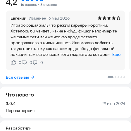
Рейтинг:
4,2
динамичные и тактически интересные бои, где важно не
16 оценок
・8 отзывов
только ударить, но и правильно выбрать момент и стиль
атаки.
Евгений
Изменён 16 май 2026
Игра хорошая жаль что режим карьеры короткий.
Игра полностью готова к запуску и не требует
Хотелось бы увидеть какие нибудь фишки например те
дополнительных настроек для безопасности. Вы можете
же самые сети или же что-то вроде оставить
наслаждаться геймплеем без риска для устройства, а
проигравшего в живых или нет. Или можно добавить
процесс установки прост и понятен. Актуальность контента
такую приколюху как например дошёл до финальной
сохраняется благодаря регулярным обновлениям, которые
локации, там встречаешь того гладиатора которым
Ещё
улучшают стабильность и добавляют новые возможности
играл в прошлый раз и дошёл до финала.
для сражений.
0
0
0
Нравится:
Не нравится:
Попробуйте Gladihoppers прямо сейчас и станьте лучшим
Все отзывы
гладиатором на арене.
Что нового
Версия:
Дата:
3.0.4
29 июн 2024
Первая версия
Разработчик