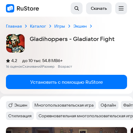
Скачать
Главная
Каталог
Игры
Экшен
Gladihoppers - Gladiator Fight
(
)
4,2
до 10 тыс
54.8 MB
6+
Рейтинг:
16 оценок
Скачиваний
Размер
Возраст
:
:
:
Установить с помощью RuStore
Экшен
Многопользовательская игра
Офлайн
Файт
Категория
:
Тег
:
Тег
:
Тег
:
Стилизация
Соревновательная многопользовательская игр
Тег
:
Тег
:
Скриншоты