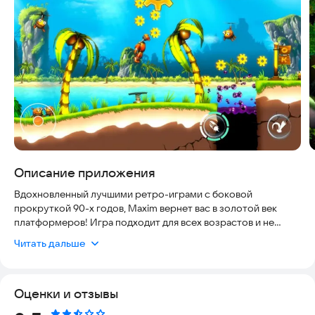
Описание приложения
Вдохновленный лучшими ретро-играми с боковой
прокруткой 90-х годов, Maxim вернет вас в золотой век
платформеров! Игра подходит для всех возрастов и не
требует подключения к интернету — вы можете играть в
Читать дальше
офлайн-режиме в любое удобное время и в любом месте.
Простой и понятный интерфейс, удобное управление и
яркая графика делают её идеальной для новичков и фанатов
Оценки и отзывы
жанра.