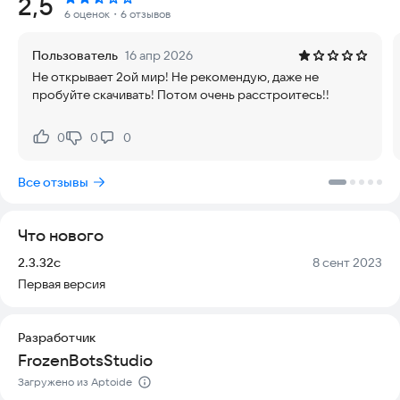
Рейтинг:
2,5
Бегайте и прыгайте, чтобы победить великое множество
6 оценок
・6 отзывов
врагов. Все роботы обладают своими особыми
способностями и помогут вам пройти игру. Учитесь
Пользователь
16 апр 2026
осваивать игровой процесс: перекатываться, прыгать по
Не открывает 2ой мир! Не рекомендую, даже не
стенам, лазать, летать, стрелять, плавать, спринтовать... И
пробуйте скачивать! Потом очень расстроитесь!!
многое другое!
Выберите свой контроллер: джойстик, D-Pad или Bluetooth-
0
0
0
Нравится:
Не нравится:
геймпад.
Все отзывы
2D-платформер, действие которого происходит в мире
Meca.
Что нового
Откройте для себя 6 уникальных миров, в общей сложности
72 уровня. Путешествуйте по тропикам, бегайте и прыгайте
Версия:
Дата:
2.3.32c
8 сент 2023
в джунглях, взбирайтесь на горы, катайтесь по каньонам... И
Первая версия
больше! В каждом мире есть свой босс, с которым вам
придется сразиться. Вы можете разблокировать 6 бонусных
уровней, найдя все секретные монеты в каждом мире.
Разработчик
FrozenBotsStudio
особенности :
Загружено из Aptoide
Наслаждайтесь более чем 90 эпическими уровнями!