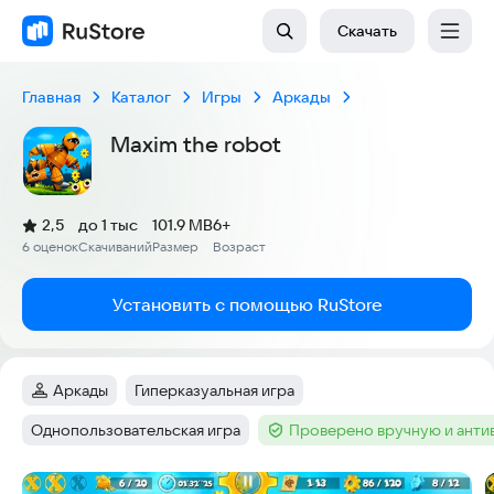
Скачать
Главная
Каталог
Игры
Аркады
Maxim the robot
(
)
2,5
до 1 тыс
101.9 MB
6+
Рейтинг:
6 оценок
Скачиваний
Размер
Возраст
:
:
:
Установить с помощью RuStore
Аркады
Гиперказуальная игра
Категория
:
Тег
:
Однопользовательская игра
Проверено вручную и ант
Тег
:
Тег
:
Скриншоты