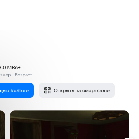
8.0 MB
6+
азмер
Возраст
:
щью RuStore
Открыть на смартфоне