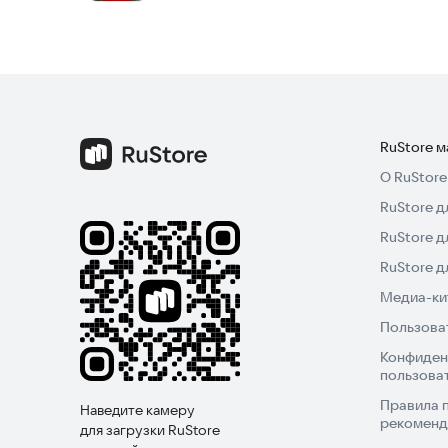
RuStore 
О RuStore
RuStore д
RuStore д
RuStore 
Медиа-кит
Пользова
Конфиден
пользова
Правила 
Наведите камеру
рекоменд
для загрузки RuStore