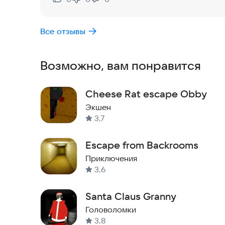
Нравится:
Не нравится:
Все отзывы
Возможно, вам понравится
Cheese Rat escape Obby
Экшен
3,7
Escape from Backrooms
Приключения
3,6
Santa Claus Granny
Головоломки
3,8