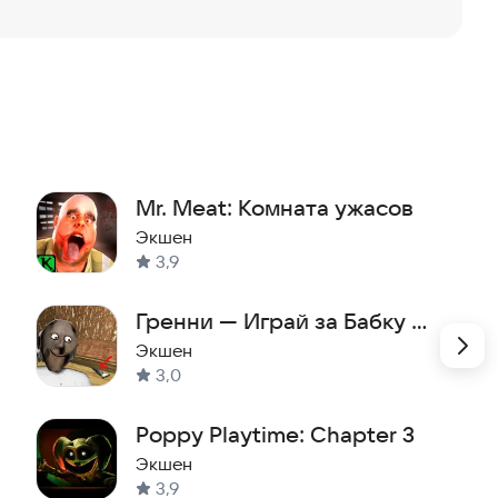
Mr. Meat: Комната ужасов
Экшен
3,9
Гренни — Играй за Бабку —
Play as Granny
Экшен
3,0
Poppy Playtime: Chapter 3
Экшен
3,9