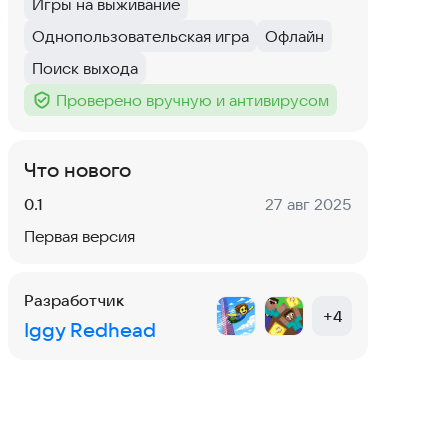
Игры на выживание
Тег
:
Однопользовательская игра
Офлайн
Тег
:
Тег
:
Поиск выхода
Тег
:
Проверено вручную и антивирусом
Тег
:
Что нового
Версия:
Дата:
0.1
27 авг 2025
Первая версия
Разработчик
+
4
Iggy Redhead