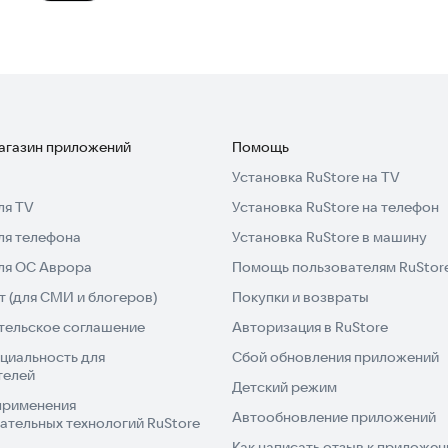
магазин приложений
Помощь
Установка RuStore на TV
ля TV
Установка RuStore на телефон
ля телефона
Установка RuStore в машину
для ОС Аврора
Помощь пользователям RuStor
 (для СМИ и блогеров)
Покупки и возвраты
тельское соглашение
Авторизация в RuStore
циальность для
Сбой обновления приложений
телей
Детский режим
применения
Автообновление приложений
ательных технологий RuStore
Как написать отзыв к приложе