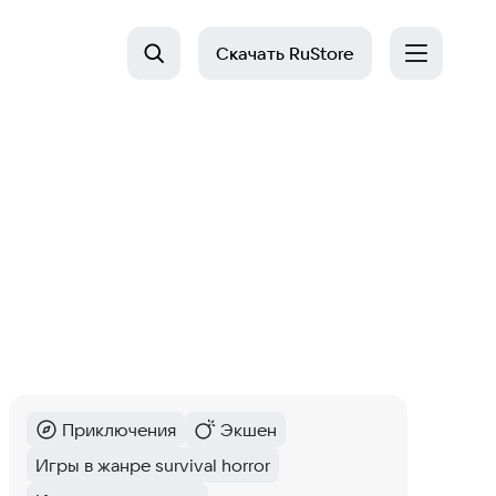
Скачать
RuStore
Приключения
Экшен
Категория
:
Категория
:
Игры в жанре survival horror
Тег
: