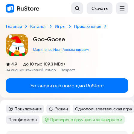
Скачать
Главная
Каталог
Игры
Приключения
Goo-Goose
Мариничев Иван Александрович
(
)
4,9
до 10 тыс
109.3 MB
6+
Рейтинг:
34 оценки
Скачиваний
Размер
Возраст
:
:
:
Установить с помощью RuStore
Приключения
Экшен
Однопользовательская игра
Категория
:
Категория
:
Тег
:
Платформеры
Проверено вручную и антивирусом
Тег
:
Тег
: