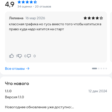
Рейтинг:
4,9
34 оценки
・20 отзывов
Присоединяйтесь к нашему герою в его путешествии,
полном веселья и приключений!
Лилиана
16 мар 2026
классная графика но гусь вместо того чтобы катиться в
Особенности:
право куда надо катится на старт
+ Насладись мягкой физикой персонажа
+ Одевай гуся в различные костюмы на свой вкус
+ Открывай способности и исследуй мир по-новому
+ Побеждай опасных боссов
1
0
0
Нравится:
Не нравится:
Все отзывы
Что нового
Версия:
Дата:
1.1.0
12 дек 2024
Версия 1.1.0
Новогоднее обновление уже доступно:
• Добавлены костюмы для события "Новый Год 2025"