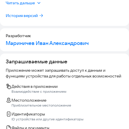
Читать дальше
• Украсили меню снежинками
История версий
Дополнительно:
• Добавлены костюмы для события "Хэллоуин"
• Добавлен костюм "КороКоро"
• Добавлены эффекты при поедании ягод
Разработчик
• Обновлен UI для золотых монеток
Мариничев Иван Александрович
Запрашиваемые данные
Приложение может запрашивать доступ к данным и
функциям устройства для работы отдельных возможностей
Действия в приложении
Взаимодействие с приложением
Местоположение
Приблизительное местоположение
Идентификаторы
ID устройства или другие идентификаторы
Файлы и документы