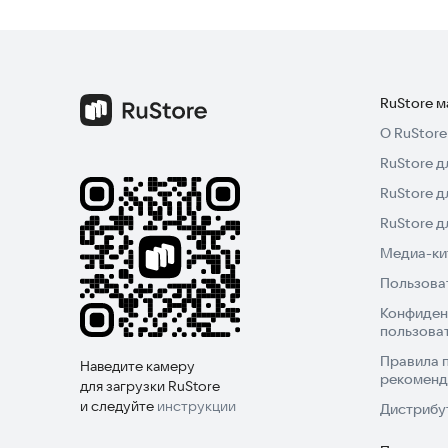
RuStore 
О RuStore
RuStore д
RuStore д
RuStore 
Медиа-кит
Пользова
Конфиден
пользова
Правила 
Наведите камеру
рекоменд
для загрузки RuStore
и следуйте
инструкции
Дистрибу