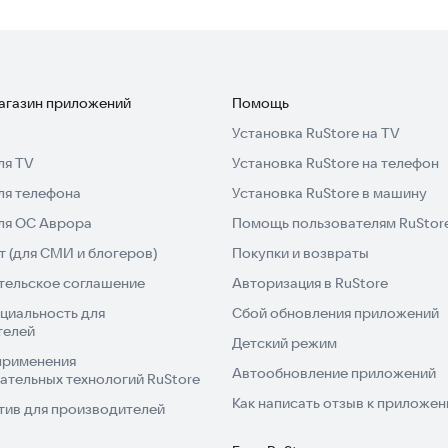
магазин приложений
Помощь
Установка RuStore на TV
ля TV
Установка RuStore на телефон
ля телефона
Установка RuStore в машину
для ОС Аврора
Помощь пользователям RuStor
 (для СМИ и блогеров)
Покупки и возвраты
тельское соглашение
Авторизация в RuStore
циальность для
Сбой обновления приложений
телей
Детский режим
применения
Автообновление приложений
ательных технологий RuStore
Как написать отзыв к приложе
тив для производителей