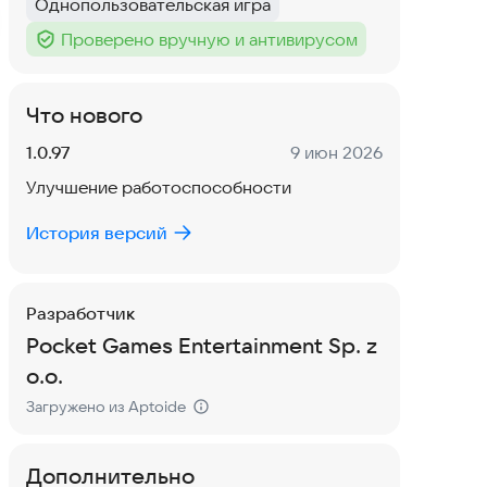
Однопользовательская игра
Тег
:
Проверено вручную и антивирусом
Тег
:
Что нового
Версия:
Дата:
1.0.97
9 июн 2026
Улучшение работоспособности
История версий
Разработчик
Pocket Games Entertainment Sp. z
o.o.
Загружено из Aptoide
Дополнительно