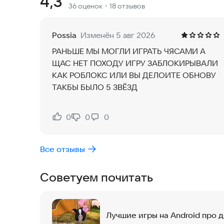
Рейтинг:
4,3
36 оценок
・18 отзывов
В игре Cute Cat And Puppy World Вы сможете 
нужно дать имя, кормить, играть и ухаживать. 
Possia
Изменён 5 авг 2026
питомцу, ему будет очень грустно. Каждый ден
РАНЬШЕ МЫ МОГЛИ ИГРАТЬ ЧЯСАМИ А
его привычками и настроением.
ЩАС НЕТ ПОХОДУ ИГРУ ЗАБЛОКИРЫВАЛИ
КАК РОБЛОКС ИЛИ ВЫ ДЕЛОИТЕ ОБНОВУ
Игра поддерживает работу на смартфонах и пла
ТАКБЫ БЫЛО 5 ЗВЁЗД
приложение на свой девайс и начните заботить
Попробуйте Cute Cat And Puppy World и созда
0
0
0
Нравится:
Не нравится:
Все отзывы
Советуем почитать
Лучшие игры на Android про