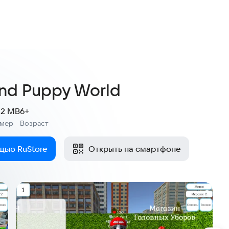
4,3
36 оценок
And Puppy World
.2 MB
6+
змер
Возраст
:
щью RuStore
Открыть на смартфоне