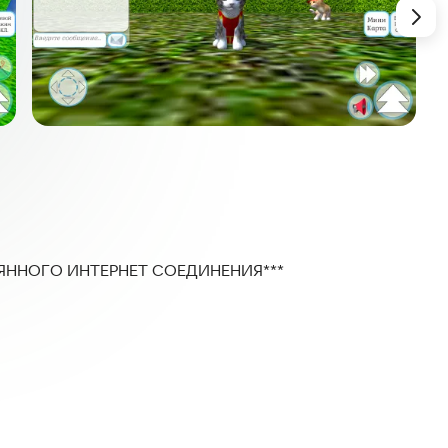
ЯННОГО ИНТЕРНЕТ СОЕДИНЕНИЯ***
ем смартфоне или планшете? Тогда позвольте
d Puppy World. Теперь Вам не придется выбирать
жете завести нескольких питомцев одновременно.
т сложных действий. Вы можете ухаживать за
 есть доступ к интернету, игра всегда будет