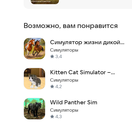
Возможно, вам понравится
Симулятор жизни дикой
лошади 3D
Симуляторы
3,4
Kitten Cat Simulator –
Котёнок Кошка Симулятор
Симуляторы
4,2
3D
Wild Panther Sim
Симуляторы
4,3