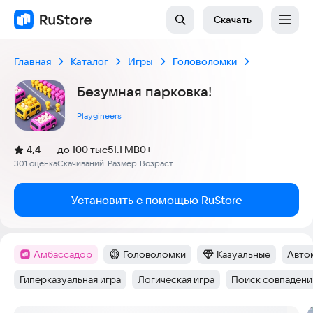
Скачать
Главная
Каталог
Игры
Головоломки
Безумная парковка!
Playgineers
(
)
4,4
до 100 тыс
51.1 MB
0+
Рейтинг:
301 оценка
Скачиваний
Размер
Возраст
:
:
:
Установить с помощью RuStore
амбассадор
Головоломки
Казуальные
Авто
Метка
:
Категория
:
Категория
:
Тег
:
Гиперказуальная игра
Логическая игра
Поиск совпадени
Тег
:
Тег
:
Тег
: