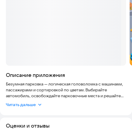
Скриншоты
Описание приложения
Безумная парковка — логическая головоломка с машинами,
пассажирами и сортировкой по цветам. Выбирайте
автомобиль, освобождайте парковочные места и решайте
пробки в правильном порядке.
Читать дальше
В каждом уровне машина должна подъехать к зоне посадки и
забрать пассажиров своего цвета. Когда салон заполнится,
Оценки и отзывы
автомобиль уедет и откроет место для следующего хода.
Планируйте порядок машин, следите за цветами первых