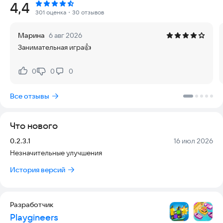
Рейтинг:
4,4
пассажиров и сохраняйте свободные места.
301 оценка
・30 отзывов
КАК ИГРАТЬ
Марина
6 авг 2026
Занимательная игра👍
Нажмите на машину — она подъедет к свободному
парковочному месту. Пассажиры в начале очереди садятся
только в транспорт своего цвета. После заполнения всех
0
0
0
Нравится:
Не нравится:
мест автомобиль уезжает. Чтобы победить, рассадите всех
пассажиров и освободите парковку.
Все отзывы
ЧТО ВАС ЖДЕТ
Что нового
• головоломки с машинами, парковкой и пробками;
• сортировка пассажиров по цветам;
Версия:
Дата:
0.2.3.1
16 июл 2026
• короткие уровни с возрастающей сложностью;
Незначительные улучшения
• логические задачи на планирование ходов;
• яркая 3D-графика и управление одним нажатием;
История версий
• усилители: сортировка пассажиров, сортировка очереди и
VIP-парковка.
Разработчик
ПОЛЕЗНЫЕ УСИЛИТЕЛИ
Playgineers