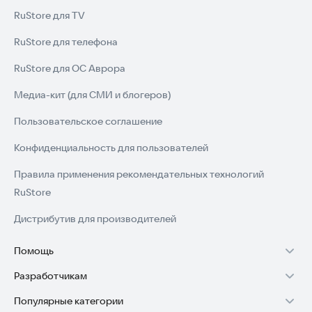
RuStore для TV
RuStore для телефона
RuStore для ОС Аврора
Медиа-кит (для СМИ и блогеров)
Пользовательское соглашение
Конфиденциальность для пользователей
Правила применения рекомендательных технологий
RuStore
Дистрибутив для производителей
Помощь
Разработчикам
Установка RuStore на TV
Популярные категории
Зарабатывать с RuStore
Установка RuStore на телефон