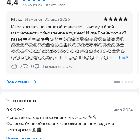
Рейтинг:
4,4
338 оценок
・87 отзывов
1. Открытый мир: Вы исследуете большой и
детализированный город, где каждый угол или здание может
Макс
Изменён 30 июл 2026
скрывать что-то интересное и непредсказуемое.
Игра класная но кагда обновление! Пачему в блей
маркете есть обновление а тут нет! И где Брейнроты 67
2. Неограниченная свобода действий: В Dude Theft Wars
газан ❤️‍🩹🤏🫸👁️‍🗨️🫱👌💔💦🙉🙉☠️😹🙉🩷😽🥺💩💩💩😳😧
царит абсолютная свобода выбора — вы можете выполнять
🥶😨😨🥹🥱😫😠🥺👺🙊😾🙊👻💩🤕🙄🤧😎🤯🤯🤕🤤🤤🥶😧😎
различные миссии, искать приключения на свою голову или
😎🤧😪🫠😃😀🫠😊🥰🥰😊🥰😍😂😂🤣😅😆🤪😜😛😝🤑🤭😋
просто развлекаться, исследуя город.
🥲😚☺️😗😜🤩😏🤔🫣🫥😶‍🌫️🤫🤐🤨😐😑😬😬🙄😒😏😶‍🌫️🫥😶😮‍💨
Ещё
😴😴😪😔😌🫨🤥🤥😵😵‍💫🤯🤠🥳🥸😎😎🤓😮☹️😟😟🫤😕🧐
3. Большое количество транспортных средств: От
2
0
1
комментарий
Нравится:
Не нравится:
🙁😰😨😦😦🥺😳😲😢😭😖😣😞😞😓😈🤬😡😤🥱😩👿💀☠️🤡
велосипедов и мотоциклов до вертолетов, самолетов и
👹👺👻😼🙉😾🙀👾😺🙉💞💓💖💘💟💔❤️‍🔥🖤🤎🩵💙💛❤️‍🔥💥💯💥
даже танков — выбор транспорта поражает своим
Все отзывы
💦🫳🫲🤌✋✋👋🫳🤞👆?
разнообразием и доступностью.
4. Вооружение и сражения: Множество видов оружия
Что нового
доступно для приобретения и использования, как в битвах с
другими игроками, так и против случайных персонажей в
Версия:
Дата:
0.9.0.9c2
1 июл 2024
игре.
Исправлена ​​карта песочницы и миссии 🔧🔨
Острова были обновлены с новым внешним видом и
5. Формирование банды: Создайте или присоединитесь к
текстурами 🏝️🏙️
банде, чтобы вместе с друзьями стать одним из самых
Добавлены новые дороги 🛣️
могущественных и уважаемых бандитов в городе.
Читать дальше