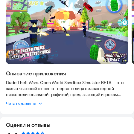
Описание приложения
Dude Theft Wars: Open World Sandbox Simulator BETA — это
захватывающий экшен от первого лица с характерной
низкополигональной графикой, предлагающий игрокам
полную свободу действий в огромном мегаполисе. Игра
Читать дальше
полностью безопасна для установки, не требует сложных
настроек и актуальна для современных устройств,
обеспечивая стабильный геймплей без лишних задержек.
Оценки и отзывы
Особенности Dude Theft Wars: