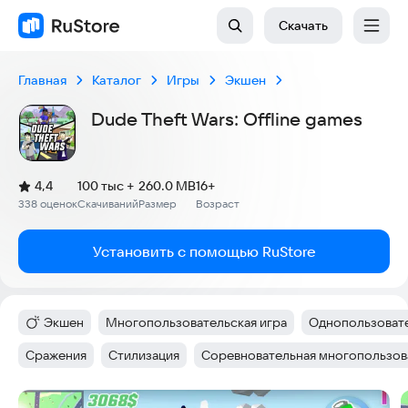
Скачать
Главная
Каталог
Игры
Экшен
Dude Theft Wars: Offline games
(
)
4,4
100 тыс +
260.0 MB
16+
Рейтинг:
338 оценок
Скачиваний
Размер
Возраст
:
:
:
Установить с помощью RuStore
Экшен
Многопользовательская игра
Однопользовате
Категория
:
Тег
:
Тег
:
Сражения
Стилизация
Соревновательная многопользова
Тег
:
Тег
:
Тег
:
Скриншоты