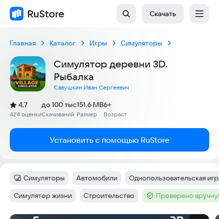
Скачать
Главная
Каталог
Игры
Симуляторы
Симулятор деревни 3D.
Рыбалка
Савушкин Иван Сергеевич
(
)
4,7
до 100 тыс
151.6 MB
6+
Рейтинг:
424 оценки
Скачиваний
Размер
Возраст
:
:
:
Установить с помощью RuStore
Симуляторы
Автомобили
Однопользовательская игр
Категория
:
Тег
:
Тег
:
Симулятор жизни
Строительство
Проверено вручну
Тег
:
Тег
:
Тег
: