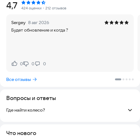
Рейтинг:
4,7
🚜 Освойте 4 вида работ: развозка почты, сбор мусора,
424 оценки
・212 отзывов
рубка дров и их доставка. Каждая работа приносит доход и
открывает новые возможности!
Sergey
8 авг 2026
🚗 Управляйте транспортом: выберите один из 4 видов
Будет обновление и когда ?
техники, чтобы выполнять задания быстрее и эффективнее.
🐟 В деревне есть красивая речка, в которой можно ловить
рыбу или просто отдыхать.
Стройте и улучшайте свой дом.
0
0
0
Нравится:
Не нравится:
Собирайте урожай и выполняйте заказы.
Ищите спрятанные предметы и зарабатывайте на их
Все отзывы
продаже.
Основные особенности: Симулятор деревни,
Вопросы и ответы
строительство дома, выращивание овощей, работа в
деревне, квесты, сбор урожая, динамическая смена дня и
Где найти колесо?
ночи, 3D игра, жизнь в деревне.
Нужно поехать к дедушке, он находится у желтых панельных
домов, размахивает руками, он-то и расскажет, где его
найти.
Что нового