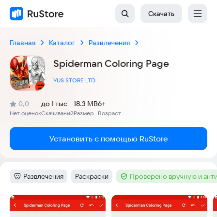
Скачать
Главная
Каталог
Развлечения
Spiderman Coloring Page
YUS STORE LTD
(
)
0,0
до 1 тыс
18.3 MB
6+
Рейтинг:
Нет оценок
Скачиваний
Размер
Возраст
:
:
:
Установить с помощью RuStore
Развлечения
Раскраски
Проверено вручную и ант
Категория
:
Тег
:
Тег
:
Скриншоты