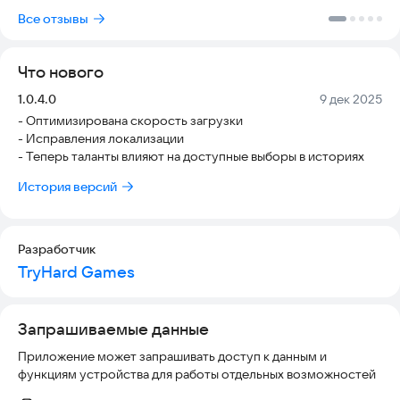
Помогите персонажам разобраться в себе, и, возможно, вы
Все отзывы
найдете ответы на важные вопросы своей жизни.
Мы приглашаем вас открыть для себя мир «Записок
психолога» и оставить свой отзыв
Что нового
https://vk.com/therapy_tales_game
Версия:
Дата:
1.0.4.0
9 дек 2025
- Оптимизирована скорость загрузки
- Исправления локализации
- Теперь таланты влияют на доступные выборы в историях
История версий
Разработчик
TryHard Games
Запрашиваемые данные
Приложение может запрашивать доступ к данным и
функциям устройства для работы отдельных возможностей