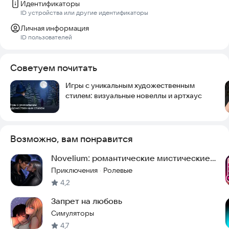
Идентификаторы
ID устройства или другие идентификаторы
Личная информация
ID пользователей
Советуем почитать
Игры с уникальным художественным
стилем: визуальные новеллы и артхаус
Возможно, вам понравится
Novelium: романтические мистические
истории
Приключения
Ролевые
·
4,2
Запрет на любовь
Симуляторы
4,7