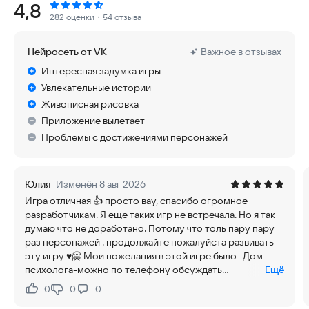
Рейтинг:
4,8
В первой версии представлены два героя: загадочная Эстель
282 оценки
・54 отзыва
и музыкант Марк с туманным прошлым. Как сложатся их
судьбы, зависит от ваших решений.
Нейросеть от VK
Важное в отзывах
В основе игры лежит работа с доверием клиентов. От
профессионализма, эмпатии и внимательности психолога
Интересная задумка игры
зависят успех консультаций.
Увлекательные истории
Разработчики внедрили механики, которые делают процесс
Живописная рисовка
реалистичным: шкала доверия, система кастомизации
Приложение вылетает
кабинетов и достижений.
Уникальный игровой процесс позволяет глубже понять
Проблемы с достижениями персонажей
психологические нюансы, а нелинейные истории дают
возможность перепроходить игру, открывая новые аспекты
характеров.
Юлия
Изменён 8 авг 2026
Все сценарии написаны при участии практикующих
Игра отличная 👍 просто вау, спасибо огромное
психологов с опытом более 3000 часов консультирования,
разработчикам. Я еще таких игр не встречала. Но я так
что обеспечивает достоверность терапевтического
думаю что не доработано. Потому что толь пару пару
процесса с игровыми условностями и допущениями.
раз персонажей . продолжайте пожалуйста развивать
Игра не имеет "правильных" финалов — вы можете выбрать
эту игру ♥️🤗 Мои пожелания в этой игре было -Дом
пути, которые вам ближе, но неправильные действия могут
психолога-можно по телефону обсуждать
Ещё
привести к разрушительным последствиям для персонажей.
экстремальные ситуации -больше персонажей - можно
Это безопасный способ увидеть, как решения в сложных
0
0
0
Нравится:
Не нравится:
построить собственные отношения
ситуациях могут влиять на жизнь.