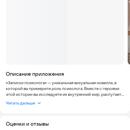
Скриншоты
Описание приложения
«Записки психолога» — уникальная визуальная новелла, в
которой вы примерите роль психолога. Вместе с героями
этой истории вы исследуете их внутренний мир, распутаете
клубок эмоций и противоречий, а главное, найдете ответы на
Читать дальше
вопросы, знакомые каждому из нас:
Где искать смысл жизни?
Как справляться с одиночеством?
Оценки и отзывы
Как отпустить прошлое и принять себя?
Каждый клиент в игре уникален, а его история многослойна.