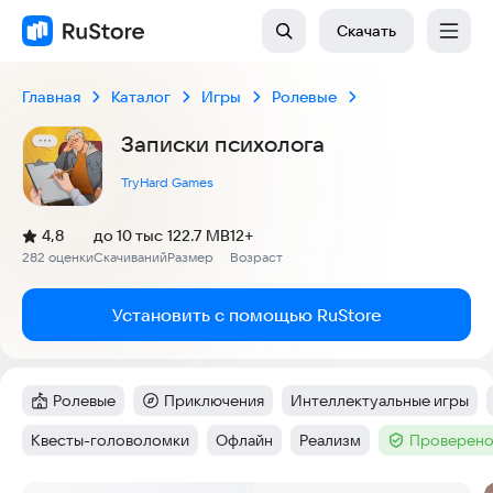
Скачать
Главная
Каталог
Игры
Ролевые
Записки психолога
TryHard Games
(
)
4,8
до 10 тыс
122.7 MB
12+
Рейтинг:
282 оценки
Скачиваний
Размер
Возраст
:
:
:
Установить с помощью RuStore
Ролевые
Приключения
Интеллектуальные игры
Категория
:
Категория
:
Тег
:
Квесты-головоломки
Офлайн
Реализм
Проверено
Тег
:
Тег
:
Тег
:
Тег
: