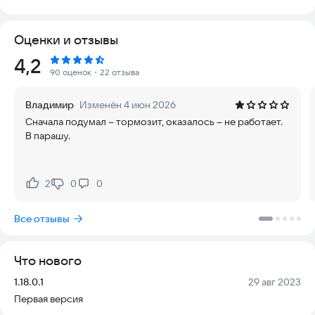
оригинала. Подходит для работы с договорами, заметками,
учебниками и другими материалами.
Оценки и отзывы
Распознавание работает даже в сложных условиях — при
плохом освещении, складках бумаги или нечётких
Рейтинг:
4,2
изображениях. Поддерживает широкий спектр форматов:
90 оценок
・22 отзыва
PDF, Word, Excel и другие.
Идеально подходит для студентов, преподавателей,
Владимир
Изменён 4 июн 2026
юристов, переводчиков и всех, кто часто работает с
Сначала подумал – тормозит, оказалось – не работает.
бумажными документами.
В парашу.
Поддерживает офлайн-режим — никаких проблем с
интернетом. Совместимо с большинством смартфонов и
планшетов.
Сохраняйте, редактируйте и делитесь документами в
2
0
0
Нравится:
Не нравится:
удобных форматах.
Установите приложение и упростите работу с документами
Все отзывы
уже сегодня.
Что нового
Версия:
Дата:
1.18.0.1
29 авг 2023
Первая версия