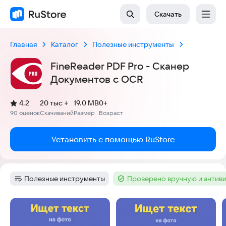
Скачать
Главная
Каталог
Полезные инструменты
FineReader PDF Pro - Сканер
Документов с OCR
(
)
4,2
20 тыс +
19.0 MB
0+
Рейтинг:
90 оценок
Скачиваний
Размер
Возраст
:
:
:
Установить с помощью RuStore
Полезные инструменты
Проверено вручную и антив
Категория
:
Тег
:
Скриншоты