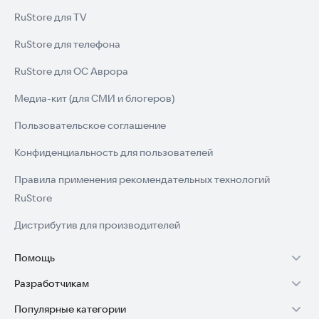
RuStore для TV
RuStore для телефона
RuStore для ОС Аврора
Медиа-кит (для СМИ и блогеров)
Пользовательское соглашение
Конфиденциальность для пользователей
Правила применения рекомендательных технологий
RuStore
Дистрибутив для производителей
Помощь
Разработчикам
Установка RuStore на TV
Популярные категории
Зарабатывать с RuStore
Установка RuStore на телефон