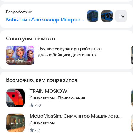
Разработчик
+
9
Кабыткин Александр Игоревич
Советуем почитать
Лучшие симуляторы работы: от
дальнобойщика до стилиста
Возможно, вам понравится
TRAIN MOSKOW
Симуляторы
Приключения
·
4,0
MetroMosSim: Симулятор Машиниста
Московского метро
Симуляторы
4,7