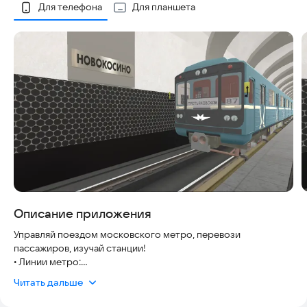
Скриншоты
Для телефона
Для планшета
Описание приложения
Управляй поездом московского метро, перевози
пассажиров, изучай станции!
• Линии метро:
- Калининская (8) (Третьяковская, Марксистская, Площадь
Читать дальше
Ильича, Авиамоторная, Шоссе Энтузиастов, Перово,
Новогиреево, Новокосино)