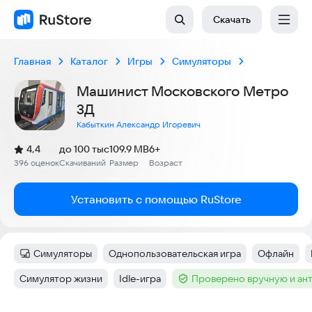
Скачать
Главная
Каталог
Игры
Симуляторы
Машинист Московского Метро
3Д
Кабыткин Александр Игоревич
(
)
4,4
до 100 тыс
109.9 MB
6+
Рейтинг:
396 оценок
Скачиваний
Размер
Возраст
:
:
:
Установить с помощью RuStore
Симуляторы
Однопользовательская игра
Офлайн
Категория
:
Тег
:
Тег
:
Симулятор жизни
Idle-игра
Проверено вручную и ан
Тег
:
Тег
:
Тег
: