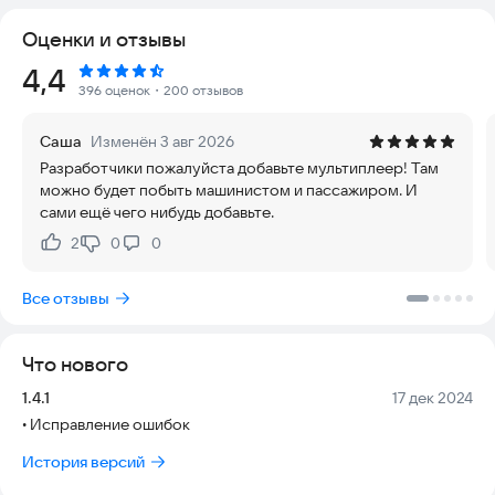
Оценки и отзывы
• Поезда:
- "Номерной" 81-717/714;
Рейтинг:
4,4
- "Ока" 81-760/761;
396 оценок
・200 отзывов
- Вагон типа "Е" 81-703;
- "Москва" 81-765/766.
Саша
Изменён 3 авг 2026
Разработчики пожалуйста добавьте мультиплеер! Там
• Информатор: настоящие записи информатора
можно будет побыть машинистом и пассажиром. И
московского метро.
сами ещё чего нибудь добавьте.
• Режимы игры:
2
0
0
Нравится:
Не нравится:
- Режим машиниста: управляй поездом московского метро;
- Обучение: научись управлять поездом.
Все отзывы
_____
Разработчик:
akab24@yandex.ru
Что нового
Версия:
Дата:
1.4.1
17 дек 2024
• Исправление ошибок
История версий