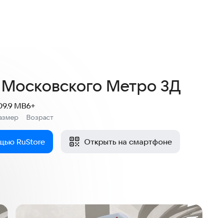
4,4
397 оценок
Московского Метро 3Д
09.9 MB
6+
азмер
Возраст
:
щью RuStore
Открыть на смартфоне