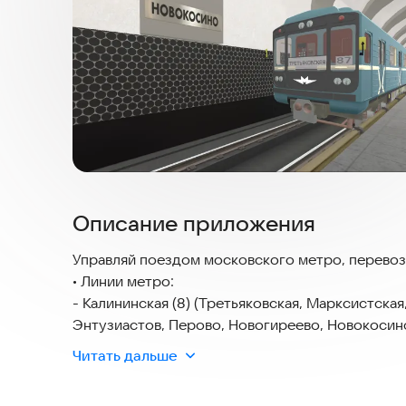
Описание приложения
Управляй поездом московского метро, перевози
• Линии метро:
- Калининская (8) (Третьяковская, Марксистск
Энтузиастов, Перово, Новогиреево, Новокосин
Читать дальше
• Поезда:
- "Номерной" 81-717/714;