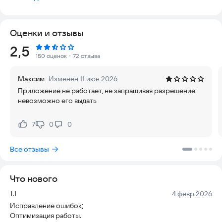
Ключевые функции Музыкального редактора:
- Вы можете выбрать следующие аудиоформаты для вывода
Оценки и отзывы
MP3, MP4, AAC и WAV.
- Легко изменить частоту дискретизации с 32K, 64K, 128K и
Рейтинг:
2,5
192K для любого аудиофайла.
150 оценок
・72 отзыва
- Помогает обрезать аудио и создавать рингтоны. Вы
можете легко создать рингтон из любимой песни или
Максим
Изменён 11 июн 2026
аудиофайла. Для создания рингтона вы можете
Приложение не работает, не запрашивая разрешение
воспользоваться функцией вашего смартфона "запись с
невозможно его выдать
экрана" и записать видео музыки из spotify, soundcloud,
яндекс музыки и др. сервисов. И далее с помощью
приложения извлечь аудио из видео, вырезать нужную часть
7
0
0
Нравится:
Не нравится:
и сохранить на смартфон как готовый рингтон. Так же вы
можете поделиться готовым файлом со своими друзьями
Все отзывы
через whatsapp* (ватсап) *, telegram, viber (вайбер), imo (имо)
и другие социальные сети.
- Смешайте два или более аудио любого формата для
Что нового
создания новых ремиксов или мэшапов. Или для
объединения двух записей из диктофона.
Версия:
Дата:
1.1
4 февр 2026
- Конвертер - измените формат в mp3, aac, wav
Исправление ошибок;
- Обрежьте звук, установите обрезанный звук, который вы
Оптимизация работы.
можете установить позже в качестве мелодии звонка.