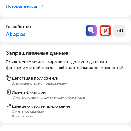
- Объединить аудио
История версий
- Конвертер видео в аудио
- Сжатие аудио, редактор музыкальных тегов
- Обратный Аудио MP3 - обратное проигрывание музыки
Разработчик
- Редактор скорости MP3
+
41
Ak apps
- Удалить аудио часть
- Отключить аудио часть
- Изменение уровня звука в децибеллах
Запрашиваемые данные
Приложение может запрашивать доступ к данным и
* Продукт компании Meta, которая признана в РФ
функциям устройства для работы отдельных возможностей
экстремистской.
*WhatsApp принадлежит компании Meta, которая признана
Действия в приложении
экстремистской и запрещена на территории РФ.
Взаимодействие с приложением
Идентификаторы
ID устройства или другие идентификаторы
Данные о работе приложения
Отчеты об ошибках
Диагностика