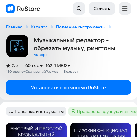
Скачать
Главная
Каталог
Полезные инструменты
Музыкальный редактор -
обрезать музыку, рингтоны
Ak apps
(
)
2,5
60 тыс +
162.4 MB
12+
Рейтинг:
150 оценок
Скачиваний
Размер
Возраст
:
:
:
Установить с помощью RuStore
Полезные инструменты
Проверено вручную и антив
Категория
:
Тег
:
Скриншоты