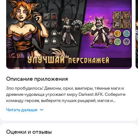
Скриншоты
Описание приложения
Зло пробудилось! Демоны, орки, вампиры, тёмные маги и
древние чудовища угрожают миру Darkest AFK. Соберите
команду героев, выберите лучших рыцарей, магов и
чемпионов, улучшайте экипировку, прокачивайте навыки и
Читать дальше
сражайтесь с силами тьмы в фэнтези РПГ.
Darkest AFK — это пошаговая РПГ-стратегия и АФК RPG, в
Оценки и отзывы
которую можно играть без интернета. Проходите кампанию
офлайн, побеждайте монстров, открывайте новых