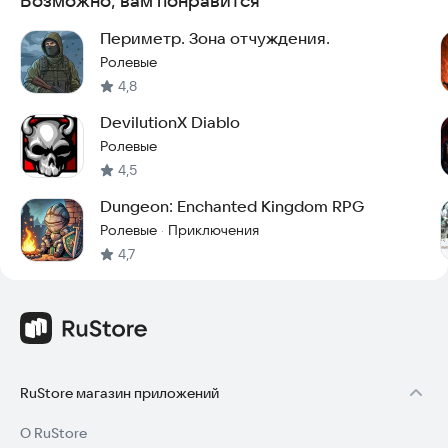
Возможно, вам понравится
боссами, подземелья, драконов и приключения без
интернета.
Периметр. Зона отчуждения.
Соберите свою команду, победите древнее зло и спасите
Ролевые
мир Darkest AFK!
4,8
DevilutionX Diablo
Присоединяйтесь к сообществу игры:
Discord:
https://discord.gg/ksfpxCYbnA
Ролевые
4,5
Dungeon: Enchanted Kingdom RPG
Ролевые
Приключения
·
4,7
RuStore магазин приложений
О RuStore