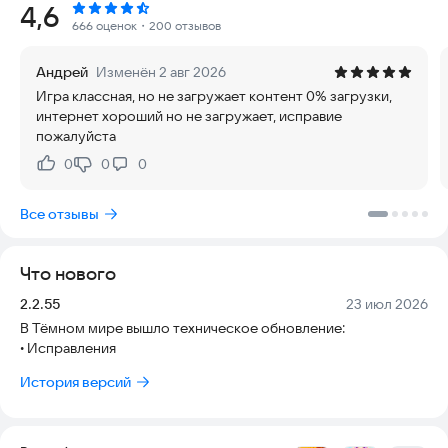
Рейтинг:
4,6
персонажей, собирайте редкие предметы и усиливайте свой
666 оценок
・200 отзывов
отряд даже без подключения к сети.
Андрей
Изменён 2 авг 2026
Отправляйтесь в большое приключение по миру Darkest
Игра классная, но не загружает контент 0% загрузки,
AFK. Начните путь в Каменном Городе, пройдите через
интернет хороший но не загружает, исправие
Пустыню Ифритов, исследуйте Непроходимые Джунгли,
пожалуйста
Подземелье Дроу и крепость Инферно. Вас ждут опасные
земли, тёмные подземелья, сильные боссы, древнее зло и
0
0
0
Нравится:
Не нравится:
награды для самых стойких героев.
Все отзывы
В игре более 40 героев с уникальными способностями.
Собирайте сильную команду, комбинируйте навыки
персонажей, находите лучшую экипировку и улучшайте
Что нового
героев до максимального уровня. Используйте магию, силу,
тактику и пошаговую стратегию, чтобы победить монстров,
Версия:
Дата:
2.2.55
23 июл 2026
вампиров, драконов и других врагов.
В Тёмном мире вышло техническое обновление:
• Исправления
Утопия Драконов
Сразитесь с могучими драконами и получите золото, опыт,
История версий
сундуки и ценные награды для вашей команды.
Лабиринт Безумия