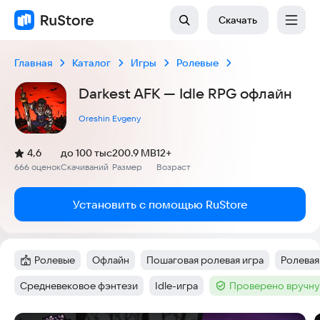
Скачать
Главная
Каталог
Игры
Ролевые
Darkest AFK — Idle RPG офлайн
Oreshin Evgeny
(
)
4,6
до 100 тыс
200.9 MB
12+
Рейтинг:
666 оценок
Скачиваний
Размер
Возраст
:
:
:
Установить с помощью RuStore
Ролевые
Офлайн
Пошаговая ролевая игра
Ролевая 
Категория
:
Тег
:
Тег
:
Тег
:
Средневековое фэнтези
Idle-игра
Проверено вручну
Тег
:
Тег
:
Тег
: