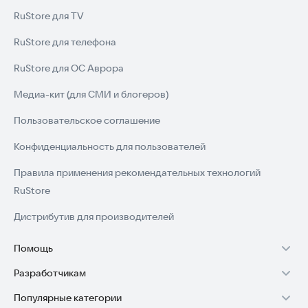
RuStore для TV
RuStore для телефона
RuStore для ОС Аврора
Медиа-кит (для СМИ и блогеров)
Пользовательское соглашение
Конфиденциальность для пользователей
Правила применения рекомендательных технологий
RuStore
Дистрибутив для производителей
Помощь
Разработчикам
Установка RuStore на TV
Популярные категории
Зарабатывать с RuStore
Установка RuStore на телефон