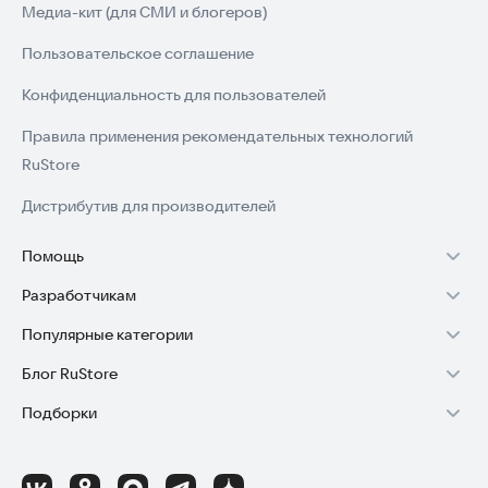
Медиа-кит (для СМИ и блогеров)
Пользовательское соглашение
Конфиденциальность для пользователей
Правила применения рекомендательных технологий
RuStore
Дистрибутив для производителей
Помощь
Разработчикам
Установка RuStore на TV
Популярные категории
Зарабатывать с RuStore
Установка RuStore на телефон
Блог RuStore
Игры для Android
Стать разработчиком
Установка RuStore в машину
Подборки
Обзоры игр для Android 2025
Приложения банков
Доступ к RuStore Консоль
Помощь пользователям RuStore
Игровой набор
Обзоры мобильных приложений 2025
Государственные
RuStore SDK (документация)
Покупки и возвраты