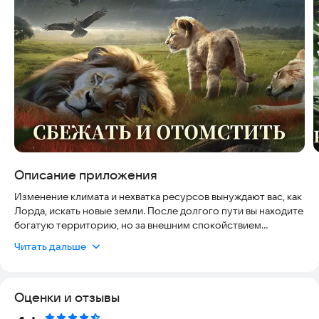
Описание приложения
Изменение климата и нехватка ресурсов вынуждают вас, как
Лорда, искать новые земли. После долгого пути вы находите
богатую территорию, но за внешним спокойствием
скрывается скрытый кризис.
Читать дальше
--Повелитель Beast Lord: The New Land--
Оценки и отзывы
【Построить территорию】