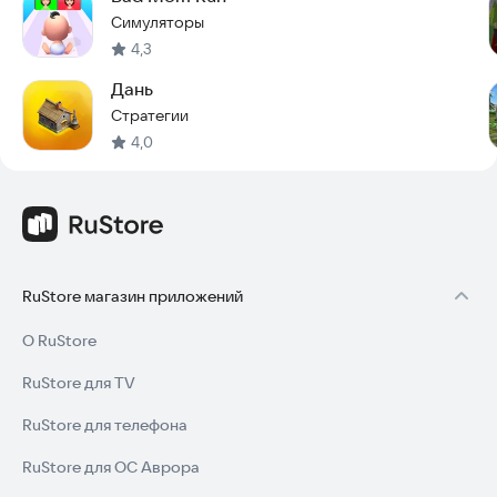
Симуляторы
Пользовательское соглашение ：
http://static-
4,3
sites.allstarunion.com/terms.html
Дань
Начните свое приключение прямо сейчас и станьте
Стратегии
могущественным Повелителем!
4,0
RuStore магазин приложений
О RuStore
RuStore для TV
RuStore для телефона
RuStore для ОС Аврора