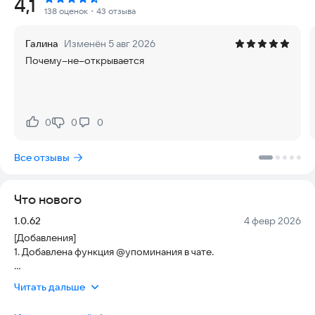
Рейтинг:
4,1
Опасность окружает ваши владения, поэтому首要ной
138 оценок
・43 отзыва
задачей является создание безопасной среды для
выращивания стаи и детенышей. Научное планирование —
Галина
Изменён 5 авг 2026
это ключевая стратегия развития, которая гарантирует
Почему--не--открывается
стабильность и рост вашего клана.
【Призывать зверей】
Для эффективной защиты и развития территории
0
0
0
Нравится:
Не нравится:
необходимо максимизировать численность зверей.
Используйте их силу для сражений с врагами,争夺 ресурсов
Все отзывы
и расширения границ. Чем больше зверей, тем сильнее ваша
позиция.
Что нового
【Мутировать зверей】
Версия:
Дата:
1.0.62
4 февр 2026
Контроль над ресурсами и расширение территории
[Добавления]
требуют помощи вожаков. Сочетание сильных отрядов
1. Добавлена функция @упоминания в чате.
зверей и уникальных вожаков делает ваши войска
неудержимыми на поле битвы, обеспечивая доминирование
[Оптимизации]
над противниками.
Читать дальше
1. Оптимизировано условие получения наград за участие в
Первом захвате крепости.
【Создать альянс】