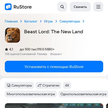
Скачать
Главная
Каталог
Игры
Симуляторы
Beast Lord: The New Land
(
)
4,1
до 100 тыс
119.0 MB
0+
Рейтинг:
138 оценок
Скачиваний
Размер
Возраст
:
:
:
Установить с помощью RuStore
Симуляторы
Стратегии
4X
Категория
:
Категория
:
Тег
:
Многопользовательская игра
Однопользовательская игра
Тег
:
Тег
:
Скриншоты