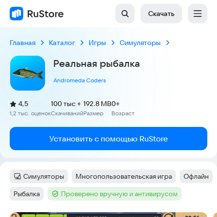
Скачать
Главная
Каталог
Игры
Симуляторы
Реальная рыбалка
Andromeda Coders
(
)
4,5
100 тыс +
192.8 MB
0+
Рейтинг:
1,2 тыс. оценок
Скачиваний
Размер
Возраст
:
:
:
Установить с помощью RuStore
Симуляторы
Многопользовательская игра
Офлайн
Категория
:
Тег
:
Тег
:
Рыбалка
Проверено вручную и антивирусом
Тег
:
Тег
: