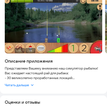
Скриншоты
Описание приложения
Представляем Вашему вниманию наш симулятор рыбалки!
Вас ожидает настоящий рай для рыбака:
- 30 великолепно проработанных локаций
- Более 300 видов разнообразных рыб
Читать дальше
- Широкий выбор рыболовных снастей
- Более 40 видов наживок и 30 приманок
- Более 300 увлекательных квестов
Оценки и отзывы
- Реалистичная симуляция погоды, влияющая на повадки рыб
- Разные виды рыб ловятся в разное время суток