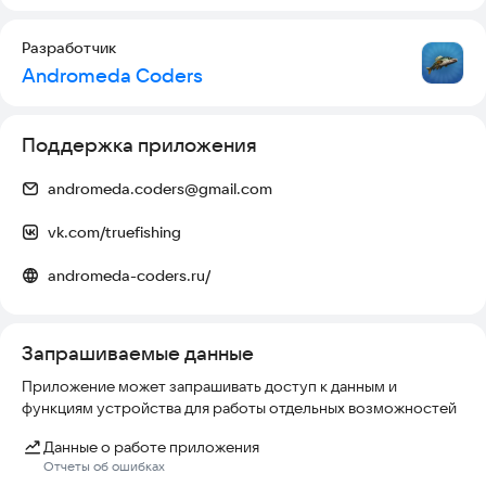
рыбалки необходимо менять место заброса
Разработчик
Наш симулятор "Реальная рыбалка" оптимизирован для
Andromeda Coders
планшетов и поддерживает ландшафтную ориентацию на
смартфонах (включается в настройках)
Тема симулятора "Реальная рыбалка" на 4PDA:
Поддержка приложения
https://4pda.to/forum/index.php?showtopic=560481
andromeda.coders@gmail.com
Симулятор "Реальная рыбалка", это оффлайн игра с
элементами онлайна, нужно сохраняться и отправлять
vk.com/truefishing
данные на сервер, подробнее в помощи в разделе
"Синхронизация данных".
andromeda-coders.ru/
Если возникли проблемы с внутриигровыми покупками -
пишите нам на почту
andromeda.coders@gmail.com
Запрашиваемые данные
Приложение может запрашивать доступ к данным и
функциям устройства для работы отдельных возможностей
Данные о работе приложения
Отчеты об ошибках