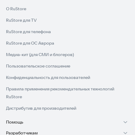
О RuStore
RuStore для TV
RuStore для телефона
RuStore для ОС Аврора
Медиа-кит (для СМИ и блогеров)
Пользовательское соглашение
Конфиденциальность для пользователей
Правила применения рекомендательных технологий
RuStore
Дистрибутив для производителей
Помощь
Разработчикам
Установка RuStore на TV