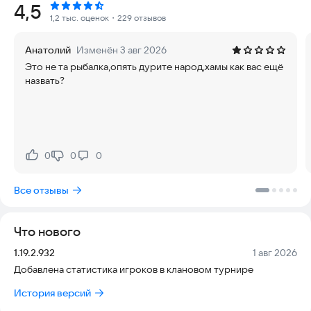
Рейтинг:
4,5
- Возможность рыбачить на 2 удочки сразу
1,2 тыс. оценок
・229 отзывов
- Широкий выбор рыболовных снастей: Поплавочная удочка,
спиннинг, донка
Анатолий
Изменён 3 авг 2026
- Уникальная зимняя локация - рыбачь на специальные
Это не та рыбалка,опять дурите народ,хамы как вас ещё
зимние приманки
назвать?
- Общайся на каждой локации с другими рыбаками в чате
- Делитесь рекордными весами пойманных рыб в чате
- Online турниры для соревнования с другими игроками
- Три вида эхолотов для комфортной рыбалки
- Красочные коллекции с уникальными карточками рыб и
рыболовных аксессуаров
0
0
0
Нравится:
Не нравится:
- Более 70 игровых достижений
- Симуляция количества рыбы на локации
Все отзывы
В симуляторе представлена очень реалистичная система
клёва:
Что нового
- В разную погоду клюют разные рыбы
- Игровые наживки соответствуют наживкам, используемым
Версия:
Дата:
1.19.2.932
1 авг 2026
для реальной рыбалки
Добавлена статистика игроков в клановом турнире
- Для каждой рыбы существует предпочтительная глубина
лова
История версий
- Симуляция движения косяков по локации, для эффективной