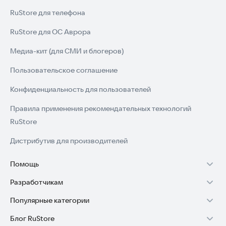
RuStore для телефона
RuStore для ОС Аврора
Медиа-кит (для СМИ и блогеров)
Пользовательское соглашение
Конфиденциальность для пользователей
Правила применения рекомендательных технологий
RuStore
Дистрибутив для производителей
Помощь
Разработчикам
Установка RuStore на TV
Популярные категории
Зарабатывать с RuStore
Установка RuStore на телефон
Блог RuStore
Игры для Android
Стать разработчиком
Установка RuStore в машину