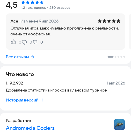
Рейтинг:
4,5
- Возможность рыбачить на 2 удочки сразу
1,2 тыс. оценок
・230 отзывов
- Широкий выбор рыболовных снастей: Поплавочная удочка,
спиннинг, донка
Ace
Изменён 9 авг 2026
- Уникальная зимняя локация - рыбачь на специальные
Отличная игра, максимально приближена к реальности,
зимние приманки
очень отмосферная.
- Общайся на каждой локации с другими рыбаками в чате
- Делитесь рекордными весами пойманных рыб в чате
0
0
0
Нравится:
Не нравится:
- Online турниры для соревнования с другими игроками
- Три вида эхолотов для комфортной рыбалки
Все отзывы
- Красочные коллекции с уникальными карточками рыб и
рыболовных аксессуаров
- Более 70 игровых достижений
Что нового
- Симуляция количества рыбы на локации
Версия:
Дата:
1.19.2.932
1 авг 2026
В симуляторе представлена очень реалистичная система
Добавлена статистика игроков в клановом турнире
клёва:
- В разную погоду клюют разные рыбы
История версий
- Игровые наживки соответствуют наживкам, используемым
для реальной рыбалки
- Для каждой рыбы существует предпочтительная глубина
Разработчик
лова
Andromeda Coders
- Симуляция движения косяков по локации, для эффективной