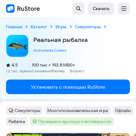
Скачать
Главная
Каталог
Игры
Симуляторы
Реальная рыбалка
Andromeda Coders
(
)
4,5
100 тыс +
192.8 MB
0+
Рейтинг:
1,2 тыс. оценок
Скачиваний
Размер
Возраст
:
:
:
Установить с помощью RuStore
Симуляторы
Многопользовательская игра
Офлайн
Категория
:
Тег
:
Тег
:
Рыбалка
Проверено вручную и антивирусом
Тег
:
Тег
: