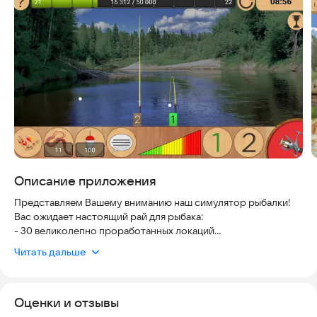
Скриншоты
Описание приложения
Представляем Вашему вниманию наш симулятор рыбалки!
Вас ожидает настоящий рай для рыбака:
- 30 великолепно проработанных локаций
- Более 300 видов разнообразных рыб
Читать дальше
- Широкий выбор рыболовных снастей
- Более 40 видов наживок и 30 приманок
- Более 300 увлекательных квестов
Оценки и отзывы
- Реалистичная симуляция погоды, влияющая на повадки рыб
- Разные виды рыб ловятся в разное время суток