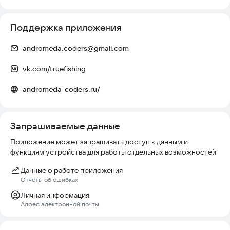
рыбалки необходимо менять место заброса
Наш симулятор "Реальная рыбалка" оптимизирован для
Поддержка приложения
планшетов и поддерживает ландшафтную ориентацию на
смартфонах (включается в настройках)
andromeda.coders@gmail.com
Тема симулятора "Реальная рыбалка" на 4PDA:
vk.com/truefishing
https://4pda.to/forum/index.php?showtopic=560481
andromeda-coders.ru/
Симулятор "Реальная рыбалка", это оффлайн игра с
элементами онлайна, нужно сохраняться и отправлять
данные на сервер, подробнее в помощи в разделе
Запрашиваемые данные
"Синхронизация данных".
Приложение может запрашивать доступ к данным и
Если возникли проблемы с внутриигровыми покупками -
функциям устройства для работы отдельных возможностей
пишите нам на почту
andromeda.coders@gmail.com
Данные о работе приложения
Отчеты об ошибках
Личная информация
Адрес электронной почты