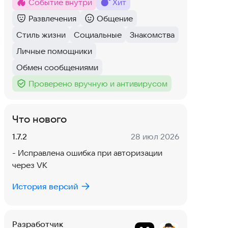
Событие внутри
хит
Метка
:
Метка
:
Развлечения
Общение
Категория
:
Категория
:
Стиль жизни
Социальные
Знакомства
Тег
:
Тег
:
Тег
:
Личные помощники
Тег
:
Обмен сообщениями
Тег
:
Проверено вручную и антивирусом
Тег
:
Что нового
Версия:
Дата:
1.7.2
28 июл 2026
- Исправлена ошибка при авторизации
через VK
История версий
Разработчик