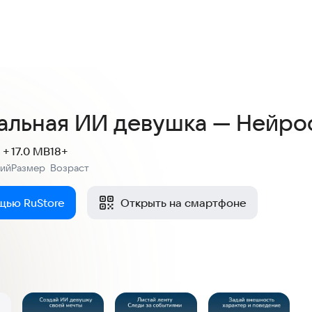
4,4
10,4 тыс. оценок
альная ИИ девушка — Нейрос
 +
17.0 MB
18+
ний
Размер
Возраст
:
:
щью RuStore
Открыть на смартфоне