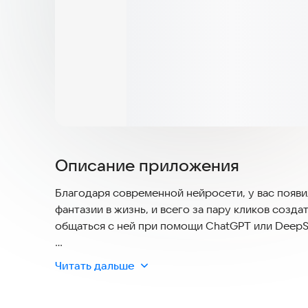
Описание приложения
Благодаря современной нейросети, у вас появ
фантазии в жизнь, и всего за пару кликов созда
общаться с ней при помощи ChatGPT или DeepS
Укажите параметры своей будущей Нейроподружк
Читать дальше
цвет глаз и волос, фигура, размер груди, наличи
В ответ на ваши пожелания, наша Нейросеть сг