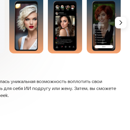
илась уникальная возможность воплотить свои
ть для себя ИИ подругу или жену. Затем, вы сможете
eek.
и: имя, идентичность, цвет кожи, характер, рост,
е тату, характер, поведение, интересы.
енерирует AI-девушку вашей мечты и перед вами