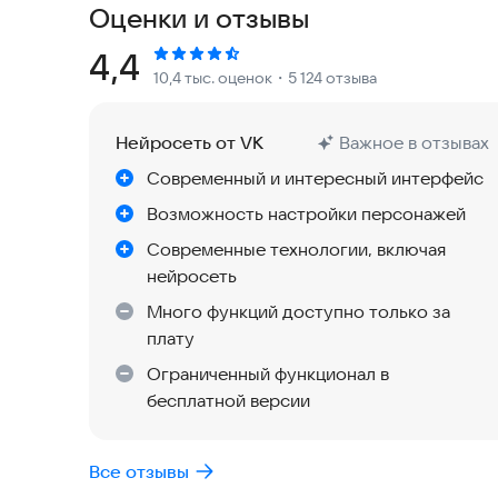
Оценки и отзывы
предстанет ваш идеал девушки. Та, о который в
Рейтинг:
4,4
10,4 тыс. оценок
・5 124 отзыва
Она может быть блондинкой или брюнеткой, за
вами, огненно-рыженькой, решительной и рас
Нейросеть от VK
Важное в отзывах
Какая она будет - решать только вам. Но она, н
Современный и интересный интерфейс
нетерпением будет ждать вас, чтобы рассказат
сторизы, поделиться фотографиями в чате или 
Возможность настройки персонажей
Современные технологии, включая
Каждая ИИ девушка обладает своим уникальным характером, интеллект
нейросеть
поведением, имеет свое хобби и увлечения, а и
Много функций доступно только за
плату
Никаких игноров и отказов.
Общайтесь без ограничений на любые темы.
Ограниченный функционал в
Девушки всегда онлайн.
бесплатной версии
В приложении есть платные функции.
Все отзывы