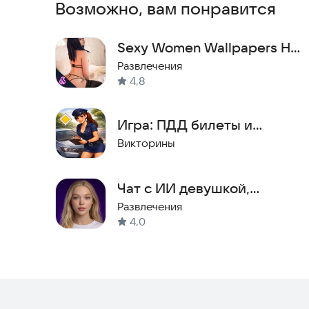
Возможно, вам понравится
Sexy Women Wallpapers HD
Photo
Развлечения
4,8
Игра: ПДД билеты и
Прокачка авто 2026
Викторины
Чат с ИИ девушкой,
виртуальная подруга –
Развлечения
4,0
ЕваAI