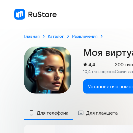
Главная
Каталог
Развлечения
Моя вирту
(
)
4,4
200 тыс
Рейтинг:
10,4 тыс. оценок
Скачива
:
Установить с помо
Скриншоты
Для телефона
Для планшета