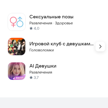
Сексуальные позы
Развлечения
·
Здоровье
4,0
Игровой клуб с девушками
- Шашки, Три в ряд, 2048
Головоломки
AI Девушки
Развлечения
3,7