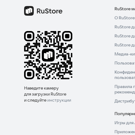
RuStore 
О RuStore
RuStore д
RuStore д
RuStore 
Медиа-кит
Пользова
Конфиден
пользова
Правила 
Наведите камеру
рекоменд
для загрузки RuStore
и следуйте
инструкции
Дистрибу
Популярн
Игры для 
Приложен