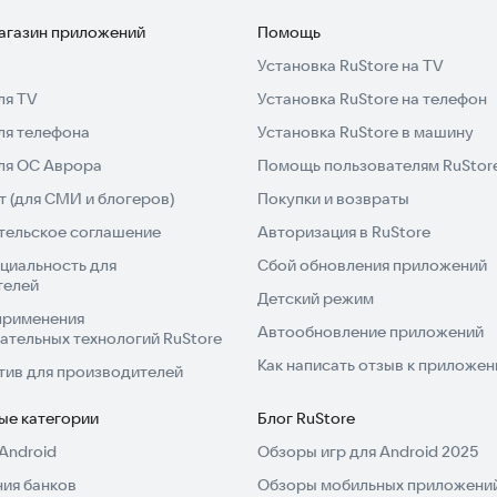
магазин приложений
Помощь
Установка RuStore на TV
ля TV
Установка RuStore на телефон
ля телефона
Установка RuStore в машину
для ОС Аврора
Помощь пользователям RuStor
 (для СМИ и блогеров)
Покупки и возвраты
тельское соглашение
Авторизация в RuStore
циальность для
Сбой обновления приложений
телей
Детский режим
применения
Автообновление приложений
ательных технологий RuStore
Как написать отзыв к приложе
тив для производителей
ые категории
Блог RuStore
Android
Обзоры игр для Android 2025
ия банков
Обзоры мобильных приложений