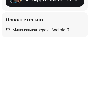
AI подружка и жена. Ролевые игры. Общение знакомство и отношения.
Дополнительно
Минимальная версия Android:
7
Моя виртуальная ИИ-
девушка: обзор
приложения-компаньона на
Android