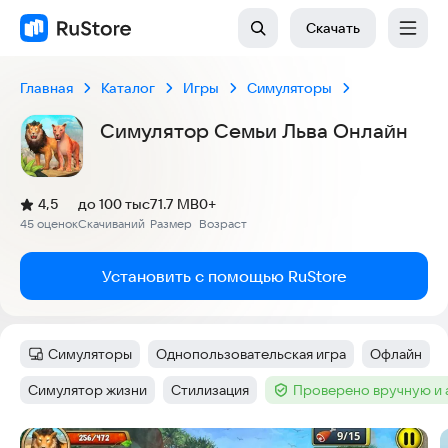
Скачать
Главная
Каталог
Игры
Симуляторы
Симулятор Семьи Льва Онлайн
(
)
4,5
до 100 тыс
71.7 MB
0+
Рейтинг:
45 оценок
Скачиваний
Размер
Возраст
:
:
:
Установить с помощью RuStore
Симуляторы
Однопользовательская игра
Офлайн
Категория
:
Тег
:
Тег
:
Симулятор жизни
Стилизация
Проверено вручную и
Тег
:
Тег
:
Тег
:
Скриншоты