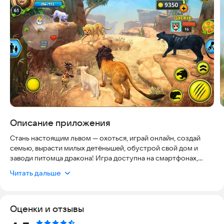
Описание приложения
Стань настоящим львом — охоться, играй онлайн, создай
семью, вырасти милых детёнышей, обустрой свой дом и
заводи питомца дракона! Игра доступна на смартфонах,
поддерживает удобный интерфейс и безопасное
Читать дальше
взаимодействие. Охоться со своей семьей и исследуй
саванну и другие локации, которые скоро будут добавлены
— лес, тропический остров и другие! Охоться в дикой
Оценки и отзывы
природе, используя супер-комбо: прыжки, удары и другие
комбо помогут тебе! Ты можешь охотиться на таких