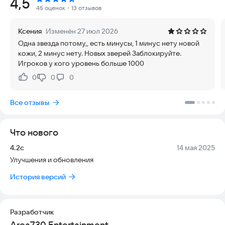
Рейтинг:
4,5
животных, как зебра, гиена, слон, гепард, верблюд, бегемот и
45 оценок
・13 отзывов
многие другие.
Ксения
Изменён 27 июл 2026
Вырасти детёнышей и заботься о них — играй с ними, корми
Одна звезда потому,, есть минусы, 1 минус нету новой
и лечи. Обустрой свой дом (более 20 крутых элементов
кожи, 2 минус нету. Новых зверей Заблокируйте.
доступно!). Дома ты можешь завести детёнышей с
Игроков у кого уровень больше 1000
партнёром. Там можно отдохнуть от опасностей дикой
природы. Также можно завести питомца — маленького
0
0
0
Нравится:
Не нравится:
летающего дракона!
Все отзывы
СОЗДАЙ СЕМЬЮ
Найди свою любовь и создай прекрасную семью! Вырасти
милых детёнышей! Но приготовься — их нужно будет
Что нового
кормить, играть с ними и лечить, пока они не вырастут! Ты
так же можешь кастомизировать своих детёнышей крутыми
Версия:
Дата:
4.2c
14 мая 2025
скинами.
Улучшения и обновления
СИСТЕМА БОЯ
История версий
Уникальная система боя позволяет охотиться, используя
крутые комбо! Атаки жестами помогут тебе победить!
Разработчик
ОНЛАЙН МУЛЬТИПЛЕЕР
Area730 Entertainment
Исследуй дикую природу со своими друзьями в онлайн-