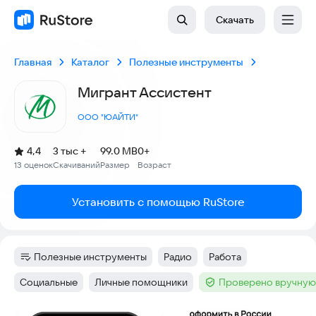
Скачать
Главная
Каталог
Полезные инструменты
Мигрант Ассистент
ООО "ЮАЙТИ"
(
)
4,4
3 тыс +
99.0 MB
0+
Рейтинг:
13 оценок
Скачиваний
Размер
Возраст
:
:
:
Установить с помощью RuStore
Полезные инструменты
Радио
Работа
Категория
:
Тег
:
Тег
:
Социальные
Личные помощники
Проверено вручную
Тег
:
Тег
:
Тег
: