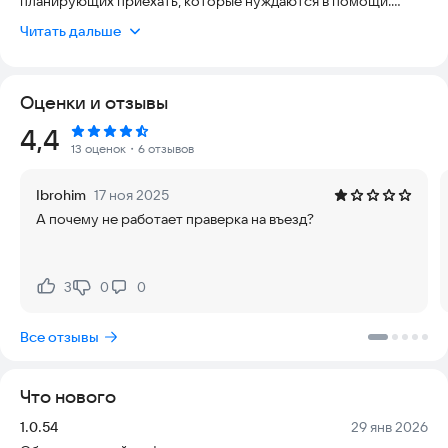
планирующих приехать, которые нуждаются в помощи.
Читать дальше
Возможности приложения:
- задать вопрос профессиональному юристу и получить
ответ в чате
Оценки и отзывы
- отправить юристу документы для проверки
- узнать у юриста что делать в вашей ситуации
Рейтинг:
4,4
- с помощью приложения самостоятельно проверить,
13 оценок
・6 отзывов
можно ли Вам оформить патент, РВП или ВНЖ
- самостоятельно с помощью приложения следить за
Ibrohim
17 ноя 2025
сроками документов
А почему не работает праверка на въезд?
- узнать свежие новости для мигрантов
Приложение поможет узнать:
- как получить патент
3
0
0
Нравится:
Не нравится:
- как получить РВП
- как получить ВНЖ
Все отзывы
- как получить гражданство
- какие документы нужны
Что нового
Помощь в нахождении решений для иностранных граждан,
желающих работать или жить в России.
Версия:
Дата:
1.0.54
29 янв 2026