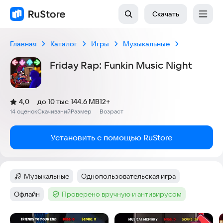
Скачать
Главная
Каталог
Игры
Музыкальные
Friday Rap: Funkin Music Night
(
)
4,0
до 10 тыс
144.6 MB
12+
Рейтинг:
14 оценок
Скачиваний
Размер
Возраст
:
:
:
Установить с помощью RuStore
Музыкальные
Однопользовательская игра
Категория
:
Тег
:
Офлайн
Проверено вручную и антивирусом
Тег
:
Тег
:
Скриншоты