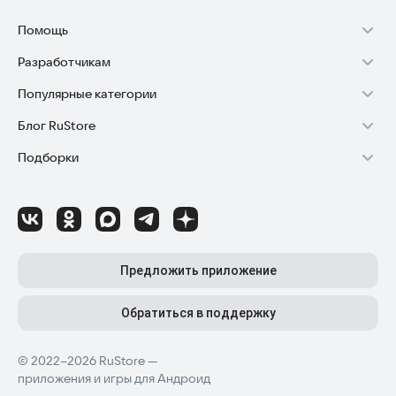
Помощь
Разработчикам
Установка RuStore на TV
Популярные категории
Зарабатывать с RuStore
Установка RuStore на телефон
Блог RuStore
Игры для Android
Стать разработчиком
Установка RuStore в машину
Подборки
Обзоры игр для Android 2025
Приложения банков
Доступ к RuStore Консоль
Помощь пользователям RuStore
Игровой набор
Обзоры мобильных приложений 2025
Государственные
RuStore SDK (документация)
Покупки и возвраты
Финансы
Лайфхаки и советы для Android-пользователей
Родителям
Блог RuStore для разработчиков
Авторизация в RuStore
Самое необходимое
Обзоры и инструкции по установке игр и программ
Приложения для шопинга
Соглашение о распространении
Сбой обновления приложений
Предложить приложение
Полезные инструменты
Материалы RuStore: инструкции, обзоры, новости
Приложения для ТВ
Регистрация иностранной компании
Детский режим
Обратиться в поддержку
Приложения для часов
Детальные разборы приложений и игр
Топ бесплатных игр
Конфиденциальность для разработчиков
Автообновление приложений
© 2022–2026 RuStore —
Высокий рейтинг
Топ приложений для Android TV
Лучшие платные игры
Как написать отзыв к приложению
приложения и игры для Андроид