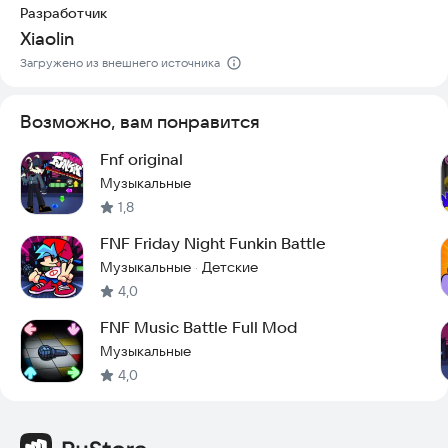
игры FNF!
Разработчик
Xiaolin
Скачайте приложение прямо сейчас и начните свой
музыкальный путь.
Загружено из внешнего источника
Возможно, вам понравится
Fnf original
Музыкальные
1,8
FNF Friday Night Funkin Battle
Музыкальные
Детские
·
4,0
FNF Music Battle Full Mod
Музыкальные
4,0