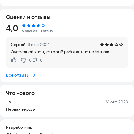
отображает скорость интернета прямо в строке состояния
и показывает объем использованных данных в панели
Оценки и отзывы
уведомлений. Это помогает всегда быть в курсе состояния
сетевого подключения, даже если вы не открыли
Рейтинг:
4,0
приложение. Приложение поддерживает работу в фоновом
6 оценок
・1 отзыв
режиме и не требует постоянного взаимодействия с
экраном. Оно совместимо с большинством устройств под
Сергей
3 июн 2024
управлением Android и не требует сложной настройки.
Очередной клон, который работает не пойми как
Установите приложение и получайте точные данные о
скорости интернета в любое время.
1
0
0
Нравится:
Не нравится:
Все отзывы
Что нового
Версия:
Дата:
1.6
24 окт 2023
Первая версия
Разработчик