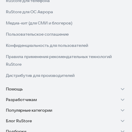
RuStore для телефона
RuStore для ОС Аврора
Медиа-кит (для СМИ и блогеров)
Пользовательское соглашение
Конфиденциальность для пользователей
Правила применения рекомендательных технологий
RuStore
Дистрибутив для производителей
Помощь
Разработчикам
Установка RuStore на TV
Популярные категории
Зарабатывать с RuStore
Установка RuStore на телефон
Блог RuStore
Игры для Android
Стать разработчиком
Установка RuStore в машину
Подборки