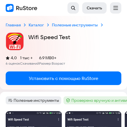
Скачать
Главная
Каталог
Полезные инструменты
Wifi Speed Test
(
)
4,0
1 тыс +
6.9 MB
0+
Рейтинг:
6 оценок
Скачиваний
Размер
Возраст
:
:
:
Установить с помощью RuStore
Полезные инструменты
Проверено вручную и антив
Категория
:
Тег
:
Скриншоты