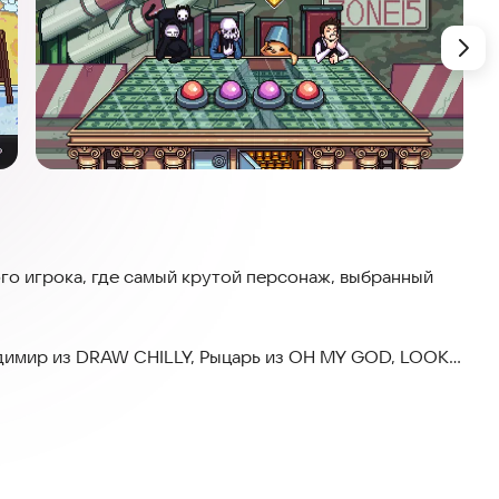
о игрока, где самый крутой персонаж, выбранный
ладимир из DRAW CHILLY, Рыцарь из OH MY GOD, LOOK
 за одним столом и пытаются соображать быстрее
ают.