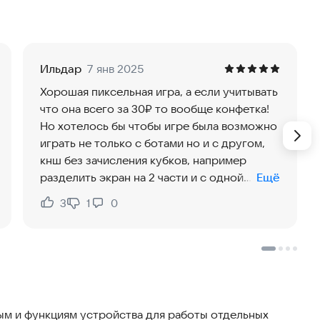
ывают.
Ильдар
7 янв 2025
Хорошая пиксельная игра, а если учитывать
что она всего за 30₽ то вообще конфетка!
ме твоего настроения.
Но хотелось бы чтобы игре была возможно
играть не только с ботами но и с другом,
кнш без зачисления кубков, например
разделить экран на 2 части и с одной
Ещё
стороны друг а с другой стороны ты. Или
3
1
0
Нравится:
Не нравится:
мульти преер тип создавать комнату с
кодом отправляешь код другу и он
присоединяется к тебе
м и функциям устройства для работы отдельных