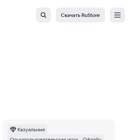
Скачать
RuStore
Казуальные
Категория
:
Однопользовательская игра
Офлайн