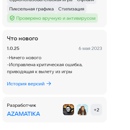
Тег
:
Тег
:
Пиксельная графика
Стилизация
Тег
:
Тег
:
Проверено вручную и антивирусом
Тег
:
Что нового
Версия:
Дата:
1.0.25
6 мая 2023
-Ничего нового
-Исправлена критическая ошибка,
приводящая к вылету из игры
История версий
Разработчик
+
2
AZAMATIKA