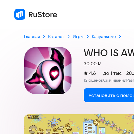
4,6
12 оце
Главная
Каталог
Игры
Казуальные
WHO IS A
Цена:
30,00
₽
(
)
4,6
до 1 тыс
28
Рейтинг:
12 оценок
Скачиваний
Раз
:
:
Установить с помо
Скриншоты