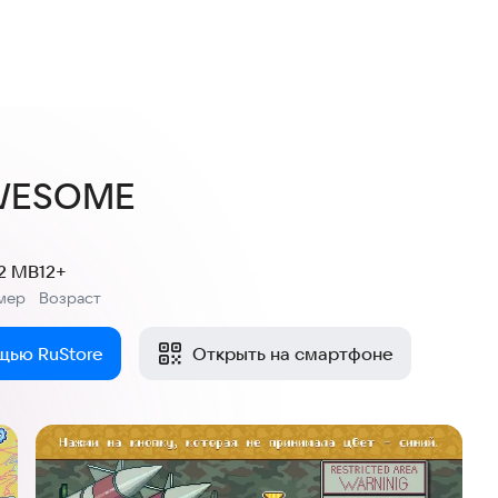
нок
WESOME
.2 MB
12+
мер
Возраст
:
щью RuStore
Открыть на смартфоне