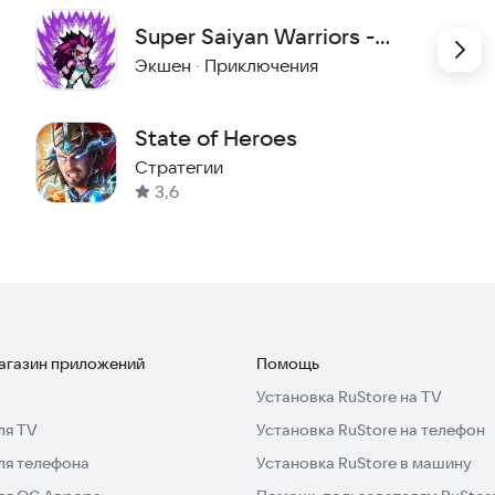
Super Saiyan Warriors -
Universe Battle
Экшен
·
Приключения
State of Heroes
Стратегии
3,6
магазин приложений
Помощь
Установка RuStore на TV
ля TV
Установка RuStore на телефон
ля телефона
Установка RuStore в машину