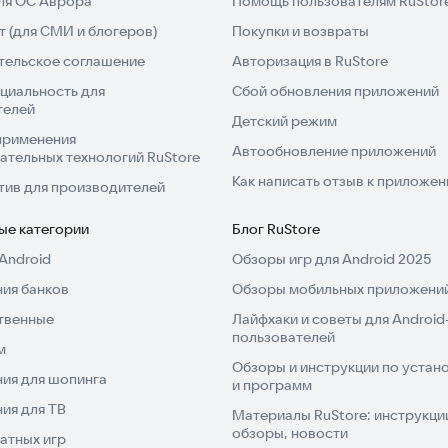
для ОС Аврора
Помощь пользователям RuStor
 (для СМИ и блогеров)
Покупки и возвраты
тельское соглашение
Авторизация в RuStore
циальность для
Сбой обновления приложений
телей
Детский режим
применения
Автообновление приложений
ательных технологий RuStore
Как написать отзыв к приложе
тив для производителей
ые категории
Блог RuStore
Android
Обзоры игр для Android 2025
ия банков
Обзоры мобильных приложений
твенные
Лайфхаки и советы для Android
пользователей
м
Обзоры и инструкции по устано
ия для шопинга
и программ
ия для ТВ
Материалы RuStore: инструкци
обзоры, новости
атных игр