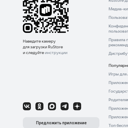
RuStore 
Медиа-кит
Пользова
Конфиден
пользова
Правила 
Наведите камеру
рекоменд
для загрузки RuStore
и следуйте
инструкции
Дистрибу
Популярн
Игры для 
Приложен
Государс
Родителя
Приложен
Приложен
Предложить приложение
Топ беспл