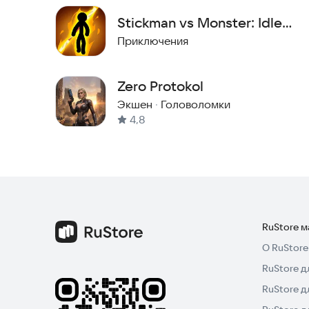
Stickman vs Monster: Idle
Game
Приключения
Zero Protokol
Экшен
·
Головоломки
4,8
RuStore 
О RuStore
RuStore д
RuStore д