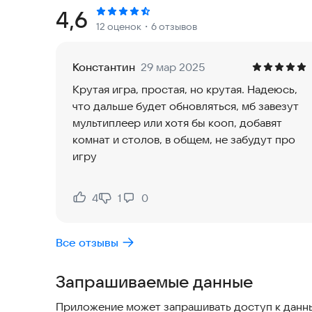
- Второе: Если ты выиграл, не успевшие проигр
Рейтинг:
4,6
12 оценок
・6 отзывов
Особенности
- Большое количество разных игр.
Константин
29 мар 2025
- Столы, дающие доступ к новым играм.
Крутая игра, простая, но крутая. Надеюсь,
- Комнаты, меняющие правила.
что дальше будет обновляться, мб завезут
- Кот Джаггернаут, не влияющий ни на что, кро
мультиплеер или хотя бы кооп, добавят
комнат и столов, в общем, не забудут про
игру
4
1
0
Нравится:
Не нравится:
Все отзывы
Запрашиваемые данные
Приложение может запрашивать доступ к данны