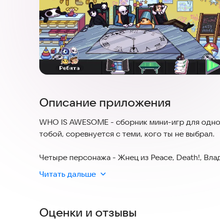
Описание приложения
WHO IS AWESOME - сборник мини-игр для одног
тобой, соревнуется с теми, кого ты не выбрал.
Четыре персонажа - Жнец из Peace, Death!, В
AT THIS KNIGHT! и ковбой из Gun Done - сидят
Читать дальше
своих оппонентов.
В игре всего два правила
Оценки и отзывы
- Первое: Если ты проиграл, остальные побежд