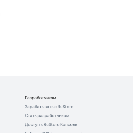
Seashine
Казуальные
Superheroes Fighting
League
Казуальные
Разработчикам
Зарабатывать с RuStore
Стать разработчиком
Доступ к RuStore Консоль