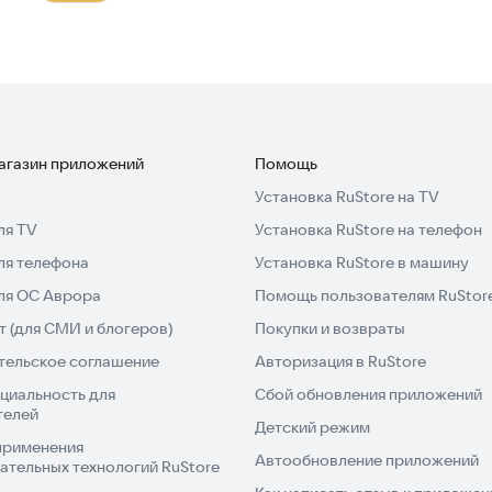
магазин приложений
Помощь
Установка RuStore на TV
ля TV
Установка RuStore на телефон
ля телефона
Установка RuStore в машину
для ОС Аврора
Помощь пользователям RuStor
 (для СМИ и блогеров)
Покупки и возвраты
тельское соглашение
Авторизация в RuStore
циальность для
Сбой обновления приложений
телей
Детский режим
применения
Автообновление приложений
ательных технологий RuStore