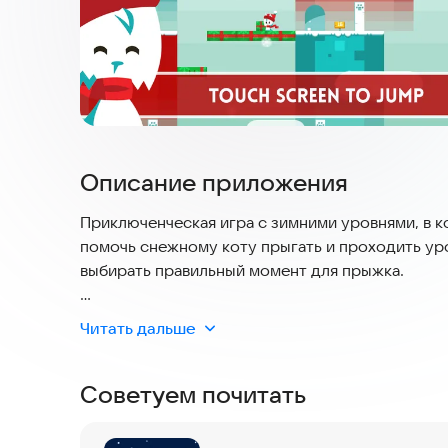
Описание приложения
Приключенческая игра с зимними уровнями, в к
помочь снежному коту прыгать и проходить ур
выбирать правильный момент для прыжка.
Эта игра предлагает безопасный и удобный игр
Читать дальше
можете наслаждаться зимней атмосферой в люб
или непредвиденных расходах. Актуальность к
Советуем почитать
интуитивно понятному дизайну, который позвол
инструкций.