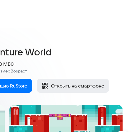
nture World
.8 MB
0+
азмер
Возраст
:
щью RuStore
Открыть на смартфоне