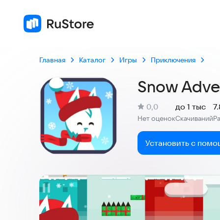
Главная
Каталог
Игры
Приключения
Snow Adve
(
)
0,0
до 1 тыс
7
Рейтинг:
Нет оценок
Скачиваний
Р
:
:
Установить с помо
Скриншоты