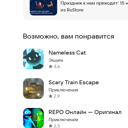
Праздник к нам приходит: 15 
Вам предстоит управлять очаровательным снеж
из RuStore
заснеженных трассах. Главное правило — нажим
слишком рано или слишком поздно, кот может н
Поэтому ключ к успеху — это отличная реакция 
Возможно, вам понравится
Игра тренирует ваши рефлексы и учит концент
чтобы найти идеальный момент для прыжка. Это
Nameless Cat
координацию и скорость реакции в приятной з
Экшен
Попробуйте игру прямо сейчас и проверьте сво
4,6
Scary Train Escape
Приключения
2,9
REPO Онлайн — Оригинал
Приключения
2,5