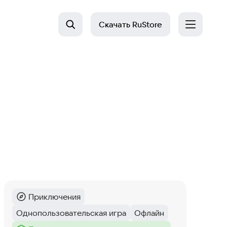
Скачать
RuStore
Приключения
Категория
:
Однопользовательская игра
Офлайн
Тег
:
Тег
: