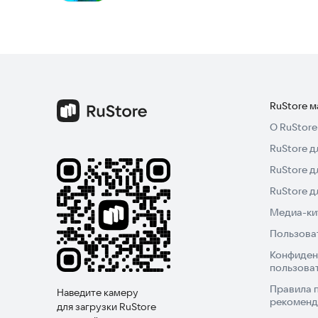
RuStore 
О RuStore
RuStore д
RuStore д
RuStore 
Медиа-кит
Пользова
Конфиден
пользова
Правила 
Наведите камеру
рекоменд
для загрузки RuStore