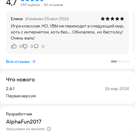
Рейтинг:
4,7
удивительных ресторанах в быстром темпе. Никакие задания
399 оценок
・49 отзывов
не останутся невыполненными.
Елена
Изменён 25 июл 2026
Попробуй игру прямо сейчас и докажи, что ты лучший!
Игра классная, НО, УВЫ не переходит в следующий мир,
хоть с интернетом, хоть без.... Обновляла , но бестолку!
Очень жаль!
0
0
0
Нравится:
Не нравится:
Все отзывы
Что нового
Версия:
Дата:
2.6.1
26 мар 2024
Первая версия
Разработчик
AlphaFun2017
Загружено из Aptoide