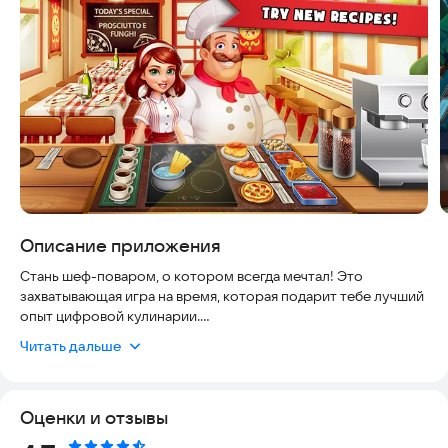
Описание приложения
Стань шеф-поваром, о котором всегда мечтал! Это
захватывающая игра на время, которая подарит тебе лучший
опыт цифровой кулинарии.
Читать дальше
Почувствуй себя настоящим кулинаром. Готовь как
сумасшедший шеф-повар в Кухонном безумии! Ты поймал
кулинарную лихорадку и теперь обычных игр тебе
Оценки и отзывы
недостаточно? Тогда эта игра создана специально для тебя.
Ты будешь предлагать вкусные блюда голодным клиентам в