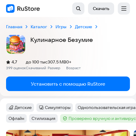
Скачать
Главная
Каталог
Игры
Детские
Кулинарное Безумие
(
)
4,7
до 100 тыс
307.5 MB
0+
Рейтинг:
399 оценок
Скачиваний
Размер
Возраст
:
:
:
Установить с помощью RuStore
Детские
Симуляторы
Однопользовательская игра
Категория
:
Категория
:
Тег
:
Офлайн
Стилизация
Проверено вручную и антивиру
Тег
:
Тег
:
Тег
:
Скриншоты