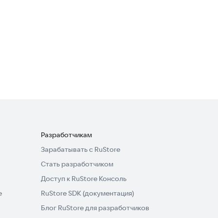
4,2
myteam
Бизнес-сервисы
3,6
Разработчикам
Зарабатывать с RuStore
Стать разработчиком
Доступ к RuStore Консоль
e
RuStore SDK (документация)
Блог RuStore для разработчиков