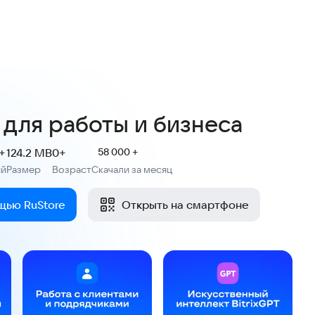
4,5
2,9 тыс. оценок
 для работы и бизнеса
+
124.2 MB
0+
58 000 +
ий
Размер
Возраст
Скачали за месяц
:
:
щью RuStore
Открыть на смартфоне