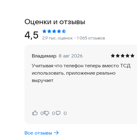
Корпоративный Мессенджер и Видеозвонки
Мессенджер только для вашей команды: никаки
Оценки и отзывы
информации. Быстро решайте рабочие вопросы в
Создавайте публичные и закрытые каналы. Пров
Рейтинг:
4,5
2,9 тыс. оценок
・1 065 отзывов
Искусственный интеллект CoPilot
Владимир
8 авг 2026
Работайте ещё быстрее и эффективнее с AI-по
Учитывая что телефон теперь вместо ТСД
текст, составит письмо клиентам, выделит гла
использовать, приложение реально
идей.
выручает
Профессиональная мобильная CRM
Организовать работу выездных сотрудников ст
сделки, выставлять счета и заполнять документ
0
0
0
Нравится:
Не нравится:
сделку, ускоряете получение денег от клиента.
Все отзывы
Задачи и проекты