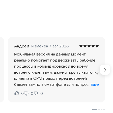
х случайных людей, спама и отвлекающей
 чате, ставьте задачи прямо из переписки.
одите видеоколлы хоть на 1000 человек.
Андрей
Изменён 7 авг 2026
мощником. Он мгновенно напишет для вас любой
Мобильная версия на данный момент
вное в большом документе, придумает сколько угодно
реально помогает поддерживать рабочие
процессы в командировках и во время
встреч с клиентами, даже открыть карточку
клиента в СРМ прямо перед встречей
бывает важно в смартфоне или попросить
Ещё
анет в разы проще. С мобильной CRM можно вести
ИИ собрать по нему основные вопросы
ы со смартфона. Не теряете время, не затягиваете
0
0
0
Нравится:
Не нравится: