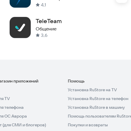
4,1
мате, обсуждайте проекты, благодарите и проводите
бращения. Ваши коллеги смогут комментировать
TeleTeam
сетях.
Общение
3,6
 время для встреч с коллегами, подрядчиками и
онизировать с календарями в сторонних сервисах.
магазин приложений
Помощь
 с товарами прямо со смартфона. С Битрикс24 легко
Установка RuStore на TV
ки, приходовать остатки, принимать новый товар,
.
ля TV
Установка RuStore на телефон
ля телефона
Установка RuStore в машину
для ОС Аврора
Помощь пользователям RuStor
 (для СМИ и блогеров)
Покупки и возвраты
совывайте командировки или отпуска. Битрикс24