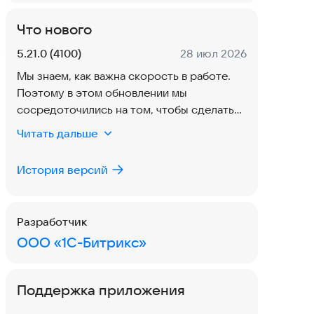
Что нового
Версия:
Дата:
5.21.0 (4100)
28 июл 2026
Мы знаем, как важна скорость в работе.
Поэтому в этом обновлении мы
сосредоточились на том, чтобы сделать
ваше приложение быстрее и удобнее:
Читать дальше
Улучшили быстродействие — теперь всё
История версий
работает быстрее.
Устранены зависания интерфейса —
переключайтесь между задачами без пауз.
Разработчик
Оптимизировали работу приложения для
ООО «1С-Битрикс»
ещё более комфортного использования.
Обновите приложение, чтобы работать
ещё быстрее и эффективнее!
Поддержка приложения