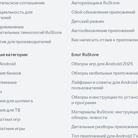
ату счетов и другие бизнес-процессы.
тельское соглашение
Авторизация в RuStore
циальность для
Сбой обновления приложений
телей
Детский режим
применения
Автообновление приложений
у. Легко распределить права и дать возможность
ательных технологий RuStore
у клиентов по QR-коду через и по карте.
Как написать отзыв к приложе
тив для производителей
ые категории
Блог RuStore
Android
Обзоры игр для Android 2025
ментов для организации командной работы, продаж и
ия банков
Обзоры мобильных приложений
твенные
Лайфхаки и советы для Android
личества пользователей.
пользователей
исами.
м
Обзоры и инструкции по устано
еры.
ия для шопинга
и программ
4.
ия для ТВ
Материалы RuStore: инструкци
обзоры, новости
атных игр
месте с Битрикс24.
Детальные разборы приложений
латные игры
Топ приложений для Android T