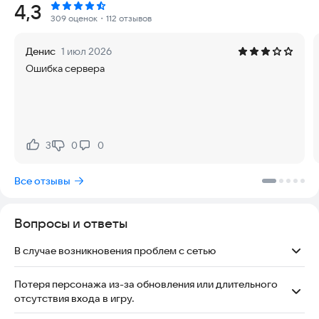
Рейтинг:
4,3
Достаточно нескольких нажатий, чтобы ваши герои
309 оценок
・112 отзывов
вступили в бой и автоматически собирали ресурсы! В
Каменные герои вас ждёт постоянное развитие, сбор новых
Денис
1 июл 2026
воинов и улучшение племени!
Ошибка сервера
· 99+ героев и солдат!
Приготовьтесь к битвам с более чем 99 уникальными
героями и воинами! Соберите свою команду мечты,
испытайте мощные комбинации и найдите идеальное
построение для каждой битвы!
· Освойте тактику и стратегию!
3
0
0
Нравится:
Не нравится:
Каждый герой обладает уникальной стихией! Комбинируйте
героев, используйте элементальные атаки и открывайте
Все отзывы
союзные бонусы, которые усиливают отряд! Ваша стратегия
– ключ к победе!
· Сражения с игроками по всему миру!
Вопросы и ответы
Бросьте вызов игрокам со всего мира в захватывающих PvP-
битвах! Докажите свою тактическую мощь, поднимитесь в
В случае возникновения проблем с сетью
рейтинге и сражайтесь вместе с друзьями против мощных
Боссов!
Пожалуйста, попробуйте сменить сеть (мобильные данные –
· Автоматический и ручной режим!
Wi-Fi – VPN).
Потеря персонажа из-за обновления или длительного
Любите продумывать каждый шаг? Или предпочитаете
отсутствия входа в игру.
автобитвы? Выбирайте свой стиль – играйте так, как вам
Вы можете нажать на аватар под любым персонажем и