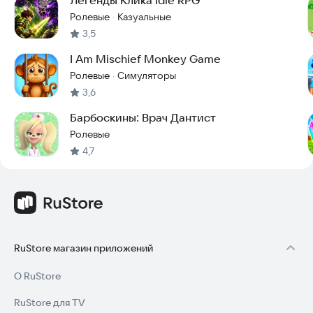
Ролевые
Казуальные
·
3,5
I Am Mischief Monkey Game
Ролевые
Симуляторы
·
3,6
Барбоскины: Врач Дантист
Ролевые
4,7
RuStore магазин приложений
О RuStore
RuStore для TV