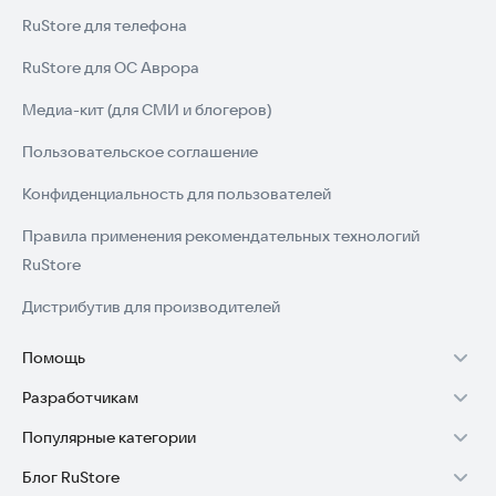
RuStore для телефона
RuStore для ОС Аврора
Медиа-кит (для СМИ и блогеров)
Пользовательское соглашение
Конфиденциальность для пользователей
Правила применения рекомендательных технологий
RuStore
Дистрибутив для производителей
Помощь
Разработчикам
Установка RuStore на TV
Популярные категории
Зарабатывать с RuStore
Установка RuStore на телефон
Блог RuStore
Игры для Android
Стать разработчиком
Установка RuStore в машину