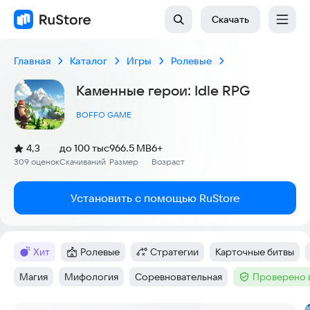
Скачать
Главная
Каталог
Игры
Ролевые
Каменные герои: Idle RPG
BOFFO GAME
(
)
4,3
до 100 тыс
966.5 MB
6+
Рейтинг:
309 оценок
Скачиваний
Размер
Возраст
:
:
:
Установить с помощью RuStore
хит
Ролевые
Стратегии
Карточные битвы
Метка
:
Категория
:
Категория
:
Тег
:
Магия
Мифология
Соревновательная
Проверено 
Тег
:
Тег
:
Тег
:
Тег
: