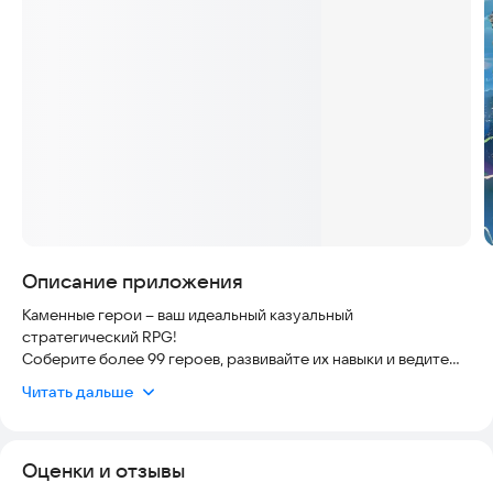
Скриншоты
Описание приложения
Каменные герои – ваш идеальный казуальный
стратегический RPG!
Соберите более 99 героев, развивайте их навыки и ведите
своё племя к эпическим победам! Сражайтесь с игроками со
Читать дальше
всего мира, проявите отвагу в сражениях и оставьте свой
след в истории! Присоединяйтесь прямо сейчас – ваш
легендарный путь начинается здесь!
Оценки и отзывы
- Особенности игры -
· Автобитвы, коллекционирование и развитие!