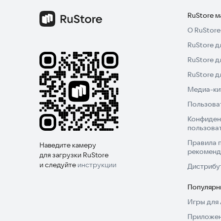
RuStore 
О RuStore
RuStore д
RuStore д
RuStore 
Медиа-кит
Пользова
Конфиден
пользова
Правила 
Наведите камеру
рекоменд
для загрузки RuStore
и следуйте
инструкции
Дистрибу
Популярн
Игры для 
Приложен