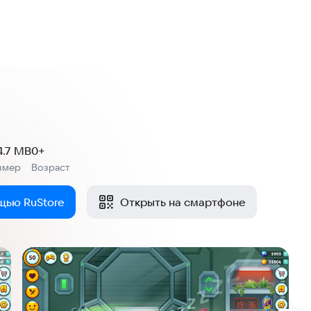
4.7 MB
0+
змер
Возраст
:
щью RuStore
Открыть на смартфоне