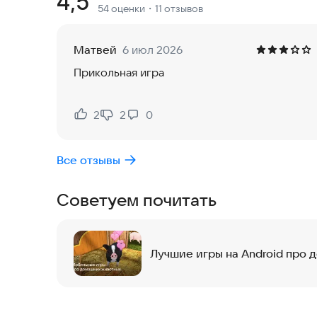
Рейтинг:
4,5
54 оценки
・11 отзывов
радугу. Наблюдайте, как Bubbu летает над коро
мини-игры и общается с новыми друзьями. Поз
Они обе дарят Bubbu приятные моменты.
Матвей
6 июл 2026
Прикольная игра
🐣 Выводи и собирай питомцев
Посетите инкубатор и найдите для Bubbu очар
2
2
0
Нравится:
Не нравится:
волшебную машину для объединения, чтобы соед
вылупляется совершенно новый питомец! Почув
Все отзывы
развивайте яркое королевство питомцев с каж
Советуем почитать
🛍️ Салон моды «мяу»
Откройте для себя невероятный выбор модных 
виртуального кота! Превратите Bubbu в насто
Лучшие игры на Android про
выбора вещей.
🏥 Игры в стоматолога и врача