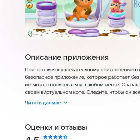
Описание приложения
Приготовься к увлекательному приключению с 
безопасное приложение, которое работает без
им можно пользоваться в любом месте. Сначала
своем виртуальном коте. Следите, чтобы он все
откладывайте на потом! Вас ждет фантастическ
Читать дальше
🐾 Исследуй новый мир
Оценки и отзывы
Быть первым котенком на Марсе — это очень ве
сделайте мир Bubbu ярким и волшебным. Создав