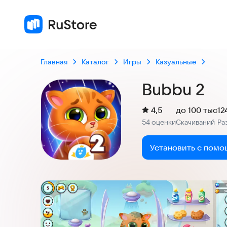
4,5
54 оценки
Главная
Каталог
Игры
Казуальные
Bubbu 2
(
)
4,5
до 100 тыс
12
Рейтинг:
54 оценки
Скачиваний
Ра
:
:
Установить с помо
Скриншоты