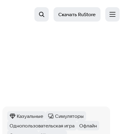
Скачать
RuStore
Казуальные
Симуляторы
Категория
:
Категория
:
Однопользовательская игра
Офлайн
Тег
:
Тег
: