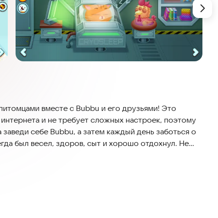
питомцами вместе с Bubbu и его друзьями! Это
 интернета и не требует сложных настроек, поэтому
 заведи себе Bubbu, а затем каждый день заботься о
гда был весел, здоров, сыт и хорошо отдохнул. Не
ий мир питомцев.
село! Погрузитесь в тайны Красной планеты и
айте день и ночь, дождь и солнце, даже красивую