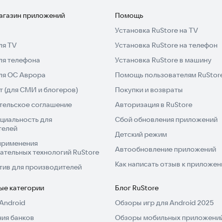
магазин приложений
Помощь
Установка RuStore на TV
ля TV
Установка RuStore на телефон
ля телефона
Установка RuStore в машину
для ОС Аврора
Помощь пользователям RuStor
 (для СМИ и блогеров)
Покупки и возвраты
тельское соглашение
Авторизация в RuStore
циальность для
Сбой обновления приложений
телей
Детский режим
применения
Автообновление приложений
ательных технологий RuStore
Как написать отзыв к приложе
тив для производителей
ые категории
Блог RuStore
Android
Обзоры игр для Android 2025
ия банков
Обзоры мобильных приложений