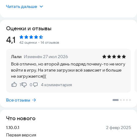
которой все говорят! Наслаждайтесь дуэлями 1 на 1 в
Читать дальше
реальном времени, присоединяйтесь к рыболовным
турнирам PvP и станьте мастером рыбалки!
Оценки и отзывы
Ваша безопасность и удобство гарантированы: игра
полностью легальна, не требует скрытых платежей для
Рейтинг:
4,1
базового процесса и работает стабильно на современных
42 оценки
・14 отзывов
устройствах. Актуальность контента поддерживается
регулярными обновлениями, а отсутствие необходимости в
Лали
Изменён 27 июл 2026
постоянном интернет-соединении для одиночных сессий
Всё отлично, но второй день подряд почему-то не могу
делает процесс комфортным. Погрузитесь в мир, где
войти в игру. На этапе загрузки всё зависает и больше
каждый шаг продуман для вашего удобства.
не загружается(((
Fishing Rival 3D — это захватывающая и сложная игра о
1
0
4
комментария
Нравится:
Не нравится:
рыбалке, в которой вы почувствуете себя на настоящей
рыбалке. Сыграйте в эту удивительную игру о рыбалке и
Все отзывы
почувствуйте себя настоящим рыболовом в реалистичном
3D-мире! Соревнуйтесь с другими игроками в живых
событиях, зарабатывайте награды, улучшайте свои удочки и
Что нового
совершенствуйте свои рыболовные навыки в стремлении
стать королем рыбалки!
Версия:
Дата:
1.10.0.1
2 февр 2025
Первая версия