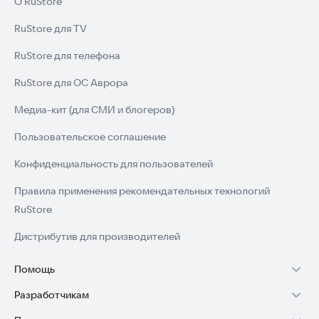
О RuStore
RuStore для TV
RuStore для телефона
RuStore для ОС Аврора
Медиа-кит (для СМИ и блогеров)
Пользовательское соглашение
Конфиденциальность для пользователей
Правила применения рекомендательных технологий
RuStore
Дистрибутив для производителей
Помощь
Разработчикам
Установка RuStore на TV