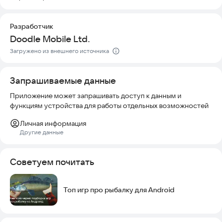
Особенности Fishing Master:
- Реалистичная 3D-физика для идеального моделирования
Разработчик
рыбалки
Doodle Mobile Ltd.
- Революционная система рыбалки, которую легко освоить,
Загружено из внешнего источника
но сложно освоить
Запрашиваемые данные
- Десятки реалистичных, красиво анимированных мест для
рыбалки
Приложение может запрашивать доступ к данным и
функциям устройства для работы отдельных возможностей
- Сотни экзотических рыб, обитающих в разных местах для
рыбалки
Личная информация
Другие данные
- Разблокируйте новое снаряжение и рыболовные снасти,
чтобы выигрывать рыболовные дуэли
Советуем почитать
- Потрясающая 3D-графика с потрясающими видами
Попробуйте Fishing Rival прямо сейчас и станьте лучшим
Топ игр про рыбалку для Android
рыболовом в мире!