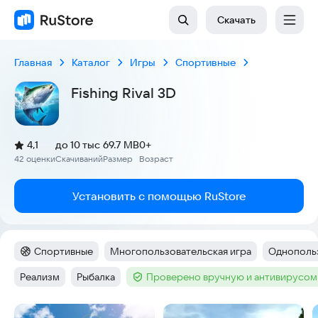
Скачать
Главная
Каталог
Игры
Спортивные
Fishing Rival 3D
(
)
4,1
до 10 тыс
69.7 MB
0+
Рейтинг:
42 оценки
Скачиваний
Размер
Возраст
:
:
:
Установить с помощью RuStore
Спортивные
Многопользовательская игра
Однопольз
Категория
:
Тег
:
Тег
:
Реализм
Рыбалка
Проверено вручную и антивирусом
Тег
:
Тег
:
Тег
:
Скриншоты