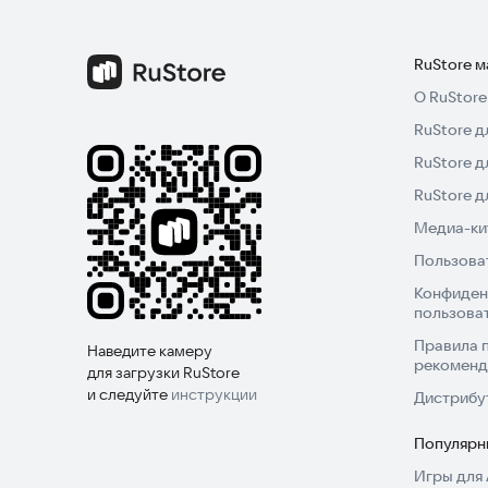
RuStore 
О RuStore
RuStore д
RuStore д
RuStore 
Медиа-кит
Пользова
Конфиден
пользова
Правила 
Наведите камеру
рекоменд
для загрузки RuStore
и следуйте
инструкции
Дистрибу
Популярн
Игры для 