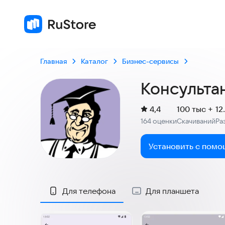
4,4
164 оце
Главная
Каталог
Бизнес-сервисы
Консульта
(
)
4,4
100 тыс +
12
Рейтинг:
164 оценки
Скачиваний
Ра
:
:
Установить с помо
Скриншоты
Для телефона
Для планшета