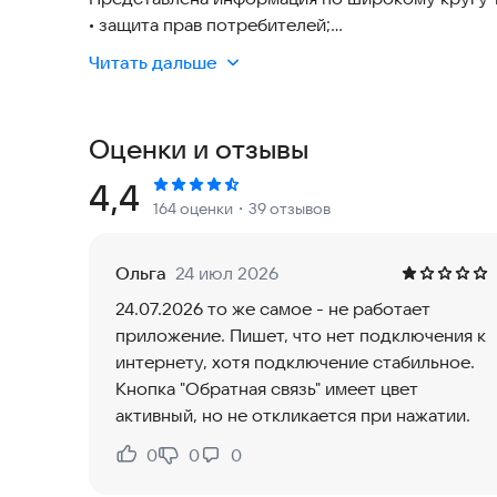
• защита прав потребителей;
• налоги, налоговые льготы и вычеты;
Читать дальше
• защита трудовых прав, трудовой договор;
• право собственности, оформление и защита 
• штрафы за административные правонарушения
Оценки и отзывы
• право на получение материнского капитала и д
Рейтинг:
4,4
164 оценки
・39 отзывов
Информацию легко найти с помощью быстрого 
Изменения в сохраненных на устройстве докум
Ольга
24 июл 2026
Подробнее о приложении
https://cons-app.ru/
24.07.2026 то же самое - не работает
приложение. Пишет, что нет подключения к
Приложение предназначено для использования 
интернету, хотя подключение стабильное.
государственных организаций.
Кнопка "Обратная связь" имеет цвет
активный, но не откликается при нажатии.
Компания-разработчик не несет ответственнос
0
0
0
Нравится:
Не нравится: