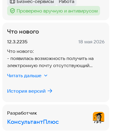
Бизнес-сервисы
Работа
Категория
:
Тег
:
Проверено вручную и антивирусом
Тег
:
Что нового
Версия:
Дата:
12.3.2235
18 мая 2026
Что нового:
- появилась возможность получить на
электронную почту отсутствующий
документ
Читать дальше
- расширен объем информации
- визуальные и технические улучшения
История версий
Разработчик
КонсультантПлюс