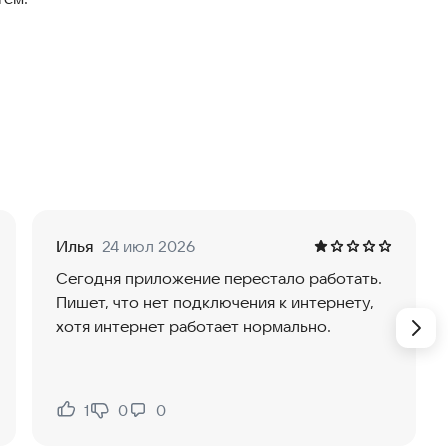
имущественных прав;
, в том числе за нарушение ПДД;
р.
поиска. Информация ежедневно обновляется.
ентах загружаются автоматически.
Илья
24 июл 2026
Сегодня приложение перестало работать.
Пишет, что нет подключения к интернету,
в справочных целях и не представляет интересы
хотя интернет работает нормально.
ти за решения, принятые пользователем на основе
1
0
0
Нравится:
Не нравится: