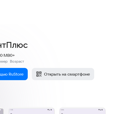
нки
нтПлюс
.0 MB
0+
змер
Возраст
:
щью RuStore
Открыть на смартфоне