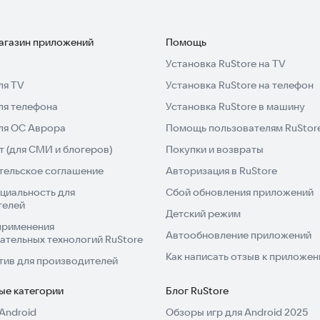
магазин приложений
Помощь
Установка RuStore на TV
ля TV
Установка RuStore на телефон
ля телефона
Установка RuStore в машину
для ОС Аврора
Помощь пользователям RuStor
 (для СМИ и блогеров)
Покупки и возвраты
тельское соглашение
Авторизация в RuStore
циальность для
Сбой обновления приложений
телей
Детский режим
применения
Автообновление приложений
ательных технологий RuStore
Как написать отзыв к приложе
тив для производителей
ые категории
Блог RuStore
Android
Обзоры игр для Android 2025