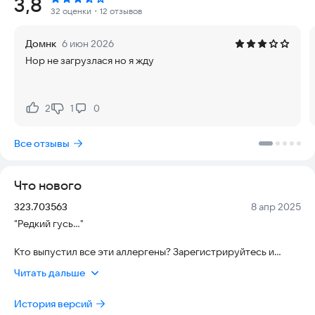
Рейтинг:
3,8
команду из любимых персонажей вселенной Marvel, таких
32 оценки
・12 отзывов
как Капитан Америка, Человек-паук, Халк, Тор, Локи,
Каратель, Чёрная вдова, Веном и других. Никаких скрытых
Домнк
6 июн 2026
платежей для начала игры.
Нор не загрузлася но я жду
Система развития. Улучшайте свою команду, собирайте
комиксы, чтобы открывать новых героев и их уникальные
способности. Прогресс зависит от вашего времени и
2
1
0
Нравится:
Не нравится:
стратегии.
Все отзывы
Ежедневные квесты. Игра предлагает ежедневные вызовы с
множеством способов нанести урон и заработать ценные
награды. Это отличный способ поддерживать интерес и
Что нового
получать бонусы.
Версия:
Дата:
323.703563
8 апр 2025
Создание альянсов. Привлекайте друзей и объединяйте
”Редкий гусь..."
силы для борьбы с противниками. Участвуйте в турнирах
между игроками, ежедневных и еженедельных событиях, а
Кто выпустил все эти аллергены? Зарегистрируйтесь и
также в эпических сражениях.
получите в подарок трехзвездочного гуся в течение
Читать дальше
ограниченного времени.
Сражения в культовых местах Marvel. Сражайтесь в
известных локациях вселенной, таких как Башня Мстителей,
История версий
Утенок Говард привел своих друзей всех форм и размеров в
Ваканда, Озкорпе, Особняк Ксавьера и других.