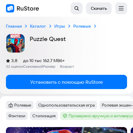
Скачать
Главная
Каталог
Игры
Ролевые
Puzzle Quest
(
)
3,8
до 10 тыс
162.7 MB
6+
Рейтинг:
32 оценки
Скачиваний
Размер
Возраст
:
:
:
Установить с помощью RuStore
Ролевые
Однопользовательская игра
Ролевая экшен-
Категория
:
Тег
:
Тег
:
Фэнтези
Стилизация
Проверено вручную и антивир
Тег
:
Тег
:
Тег
:
Скриншоты