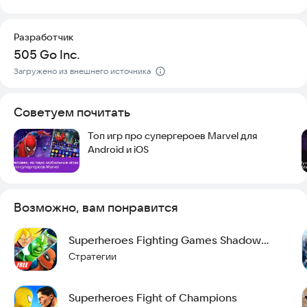
новый сезон ”Утка, утка, гусь"!
Попробуйте Marvel Puzzle Quest прямо сейчас и начните
Играйте со своими любимыми друзьями-суперживотными и
Разработчик
свое приключение!
зарабатывайте ежедневные игровые жетоны в течение
505 Go Inc.
ограниченного времени!
Загружено из внешнего источника
Спасибо за игру!
Советуем почитать
MPQ 323
Топ игр про супергероев Marvel для
Android и iOS
Возможно, вам понравится
Superheroes Fighting Games Shadow
Battle
Стратегии
Superheroes Fight of Champions