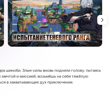
а шиноби. Злые силы вновь подняли голову, пытаясь
 с мечтой и миссией, возьмёшь на себя тяжёлую
ься в захватывающее дух приключение.
дзя на выбор и для прокачки. У каждого ниндзя
ать свою идеальную команду ниндзя в соответствии
и. В то же время тебе предстоит использовать