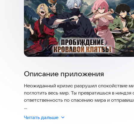
Описание приложения
Неожиданный кризис разрушил спокойствие мир
поглотить весь мир. Ты превратишься в ниндзя
ответственность по спасению мира и отправиш
В игре представлено множество персонажей-нин
Читать дальше
уникальные навыки и таланты. Ты можешь собр
со стилем боя и стратегическими потребностям