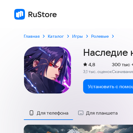
Главная
Каталог
Игры
Ролевые
Наследие 
(
)
4,8
300 тыс 
Рейтинг:
3,1 тыс. оценок
Скачивани
:
Установить с помо
Скриншоты
Для телефона
Для планшета