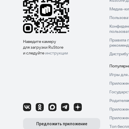
RuStore 
Медиа-кит
Пользова
Конфиден
пользова
Правила 
Наведите камеру
рекоменд
для загрузки RuStore
и следуйте
инструкции
Дистрибу
Популярн
Игры для 
Приложен
Государс
Родителя
Приложен
Приложен
Предложить приложение
Топ беспл