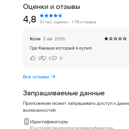
различные техники ниндзя и стратегии для оже
Оценки и отзывы
**Разнообразные персонажи-ниндзя в разных с
историей, чтобы удовлетворить предпочтения р
Рейтинг:
4,8
3,1 тыс. оценок
・1 176 отзывов
**Крутые спецэффекты техник ниндзя, позволя
праздник во время сражений.**
Коля
3 авг 2026
Где Какаши который я купил
**Постоянно повышай силу своих ниндзя, стро
расставляя ниндзя в составе, ты сможешь побе
3
0
0
Нравится:
Не нравится:
Все отзывы
Запрашиваемые данные
Приложение может запрашивать доступ к данны
возможностей
Идентификаторы
ID устройства или другие идентификаторы