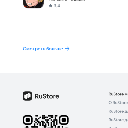
3,4
Смотреть больше
RuStore 
О RuStore
RuStore д
RuStore д