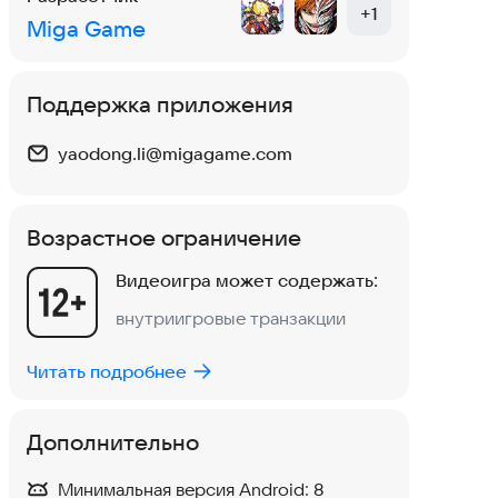
версии, чтобы устранить проблему.
+
1
Miga Game
Поддержка приложения
Басан
Изменён 1 авг 2026
Алек
yaodong.li@migagame.com
Хорошая игрушка)
Кул и
3
1
0
2
Возрастное ограничение
Нравится:
Не нравится:
Нрав
Видеоигра может содержать:
внутриигровые транзакции
Читать подробнее
Дополнительно
Минимальная версия Android:
8