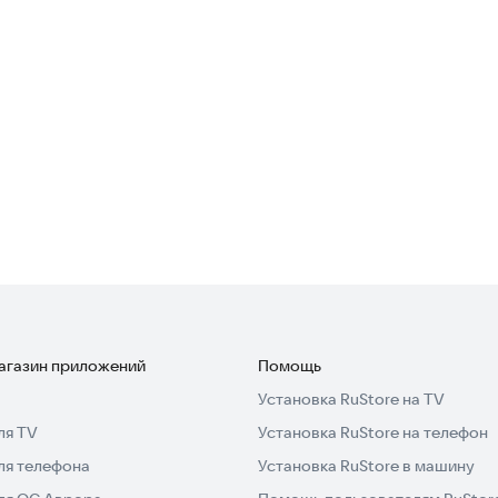
магазин приложений
Помощь
Установка RuStore на TV
ля TV
Установка RuStore на телефон
ля телефона
Установка RuStore в машину