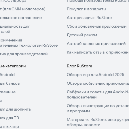
для ОС Аврора
Помощь пользователям RuStor
 (для СМИ и блогеров)
Покупки и возвраты
тельское соглашение
Авторизация в RuStore
циальность для
Сбой обновления приложений
телей
Детский режим
применения
Автообновление приложений
ательных технологий RuStore
Как написать отзыв к приложе
тив для производителей
ые категории
Блог RuStore
Android
Обзоры игр для Android 2025
ия банков
Обзоры мобильных приложений
твенные
Лайфхаки и советы для Android
пользователей
м
Обзоры и инструкции по устано
ия для шопинга
и программ
ия для ТВ
Материалы RuStore: инструкци
обзоры, новости
атных игр