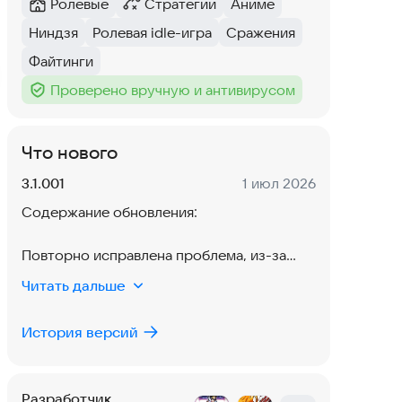
Ролевые
Стратегии
Аниме
Категория
:
Категория
:
Тег
:
Ниндзя
Ролевая idle-игра
Сражения
Тег
:
Тег
:
Тег
:
Файтинги
Тег
:
Проверено вручную и антивирусом
Тег
:
Что нового
Версия:
Дата:
3.1.001
1 июл 2026
Содержание обновления:
Повторно исправлена проблема, из-за
которой игроки не могли войти в игру
Читать дальше
через VK.
История версий
Все игроки, у которых возникли
трудности со входом через VK,
пожалуйста, обновите игру до этой
Разработчик