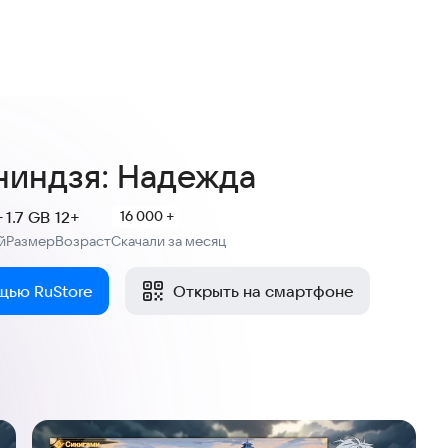
4,8
3,1 тыс. оценок
ниндзя: Надежда
+
1.7 GB
12+
16 000 +
й
Размер
Возраст
Скачали за месяц
:
:
щью RuStore
Открыть на смартфоне