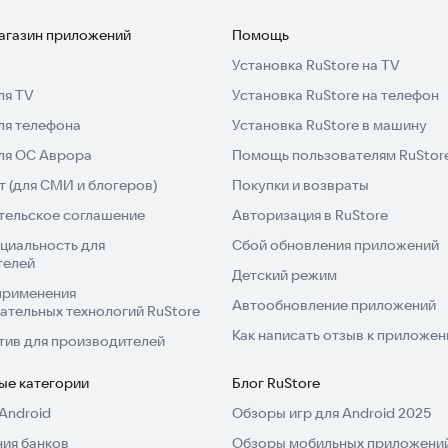
магазин приложений
Помощь
Установка RuStore на TV
ля TV
Установка RuStore на телефон
ля телефона
Установка RuStore в машину
для ОС Аврора
Помощь пользователям RuStor
 (для СМИ и блогеров)
Покупки и возвраты
тельское соглашение
Авторизация в RuStore
циальность для
Сбой обновления приложений
телей
Детский режим
применения
Автообновление приложений
ательных технологий RuStore
Как написать отзыв к приложе
тив для производителей
ые категории
Блог RuStore
Android
Обзоры игр для Android 2025
ия банков
Обзоры мобильных приложений