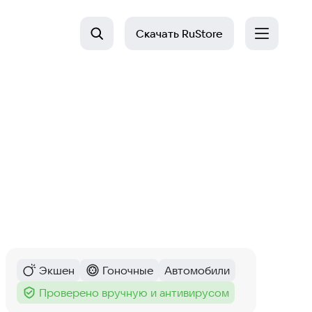
Скачать
RuStore
Экшен
Гоночные
Автомобили
Категория
:
Категория
:
Тег
:
Проверено вручную и антивирусом
Тег
: