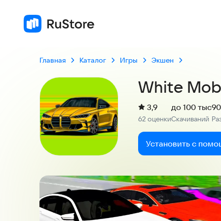
Главная
Каталог
Игры
Экшен
White Mob
(
)
3,9
до 100 тыс
90
Рейтинг:
62 оценки
Скачиваний
Ра
:
:
Установить с помо
Скриншоты