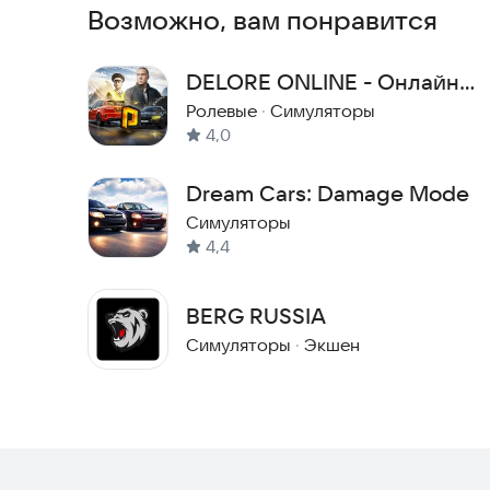
Возможно, вам понравится
DELORE ONLINE - Онлайн
игра (CRMP)
Ролевые
·
Симуляторы
4,0
Dream Cars: Damage Mode
Симуляторы
4,4
BERG RUSSIA
Симуляторы
·
Экшен