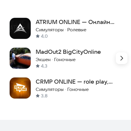
ATRIUM ONLINE — Онлайн
игра
Симуляторы
·
Ролевые
4,0
MadOut2 BigCityOnline
Экшен
·
Гоночные
4,3
CRMP ONLINE — role play,
гонки, торговля
Симуляторы
·
Гоночные
3,8