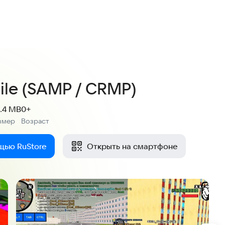
3,9
62 оценки
ile (SAMP / CRMP)
.4 MB
0+
змер
Возраст
:
щью RuStore
Открыть на смартфоне