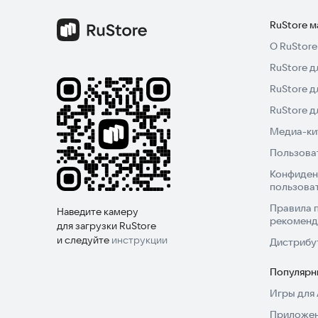
RuStore 
О RuStore
RuStore д
RuStore д
RuStore 
Медиа-кит
Пользова
Конфиден
пользова
Правила 
Наведите камеру
рекоменд
для загрузки RuStore
и следуйте
инструкции
Дистрибу
Популярн
Игры для 
Приложен