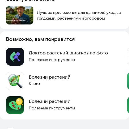
без интернета, поэтому вы можете использовать его в
любое время.
Лучшие приложения для дачников: уход за
грядками, растениями и огородом
Установите Болезни растений и получите доступ к полезной
информации о болезнях растений. Это удобный способ
узнавать о симптомах, причинах и методах борьбы с ними.
Сделайте ваш сад здоровым и красивым с помощью этого
Возможно, вам понравится
приложения.
Доктор растений: диагноз по фото
Полезные инструменты
Болезни растений
Книги
Болезни растений
Полезные инструменты