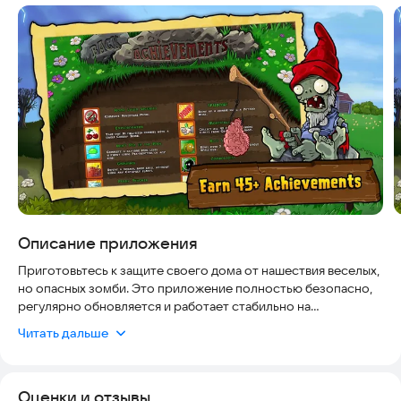
Скриншоты
Описание приложения
Приготовьтесь к защите своего дома от нашествия веселых,
но опасных зомби. Это приложение полностью безопасно,
регулярно обновляется и работает стабильно на
современных устройствах, что гарантирует комфортный
Читать дальше
игровой процесс без риска для данных. Вы сможете
использовать свой арсенал из 49 уникальных растений,
таких как горошинки, орехи и вишневые бомбочки, чтобы
Оценки и отзывы
уничтожить 26 видов зомби до того, как они пробьют вашу