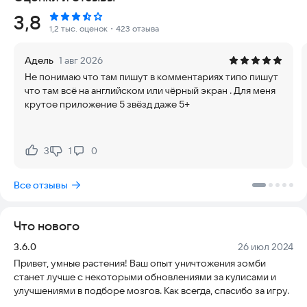
дверь.
Рейтинг:
3,8
1,2 тыс. оценок
・423 отзыва
В приложении доступны внутриигровые покупки, которые
можно легко отключить в настройках вашего устройства,
Адель
1 авг 2026
если вы предпочитаете играть без дополнительных трат.
Не понимаю что там пишут в комментариях типо пишут
что там всё на английском или чёрный экран . Для меня
Пройдите все 50 уровней режима приключений в различных
крутое приложение 5 звёзд даже 5+
условиях: днем, ночью, в тумане, в бассейне и на крыше.
Также вы можете испытать себя в режиме выживания,
отбиваясь от бесконечных волн зомби как можно дольше.
3
1
0
Нравится:
Не нравится:
Сражайтесь с разнообразными противниками: зомби-
прыгунами с шестом, ныряльщиками в маске и трубке, а
Все отзывы
также другими 26 типами зомби. У каждого врага есть свои
особые навыки, поэтому вам нужно быстро принимать
решения и сажать растения быстрее, чтобы успешно
Что нового
справиться с любой угрозой.
Версия:
Дата:
3.6.0
26 июл 2024
Для начала игры необходимо принять Политику
Привет, умные растения! Ваш опыт уничтожения зомби
конфиденциальности EA и Пользовательское соглашение.
станет лучше с некоторыми обновлениями за кулисами и
улучшениями в подборе мозгов. Как всегда, спасибо за игру.
Будьте осторожны с запасом семян и зелени. Зомби