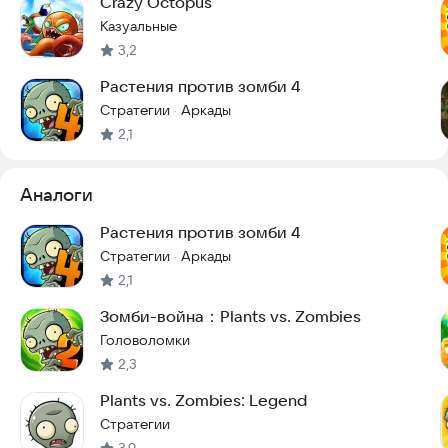
Crazy Octopus
Казуальные
3,2
Растения против зомби 4
Стратегии
Аркады
·
2,1
Аналоги
Растения против зомби 4
Стратегии
Аркады
·
2,1
Зомби-война：Plants vs. Zombies
Головоломки
2,3
Plants vs. Zombies: Legend
Стратегии
3,9