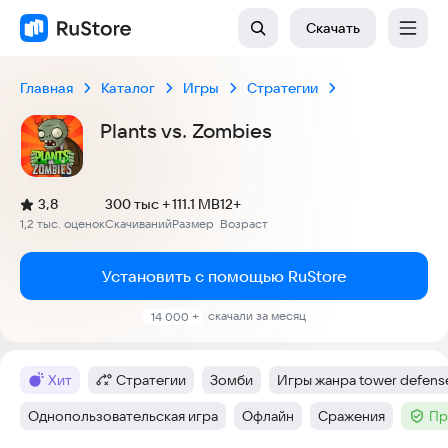
Скачать
Главная
Каталог
Игры
Стратегии
Plants vs. Zombies
(
)
3,8
300 тыс +
111.1 MB
12+
Рейтинг:
1,2 тыс. оценок
Скачиваний
Размер
Возраст
:
:
:
Установить с помощью RuStore
скачали за месяц
14 000 +
хит
Стратегии
Зомби
Игры жанра tower defens
Метка
:
Категория
:
Тег
:
Тег
:
Однопользовательская игра
Офлайн
Сражения
Пр
Тег
:
Тег
:
Тег
:
Тег
: